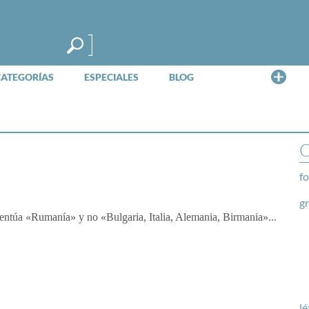
Me
CATEGORÍAS
ESPECIALES
BLOG
O
fo
g
acentúa «Rumanía» y no «Bulgaria, Italia, Alemania, Birmania»...
lé