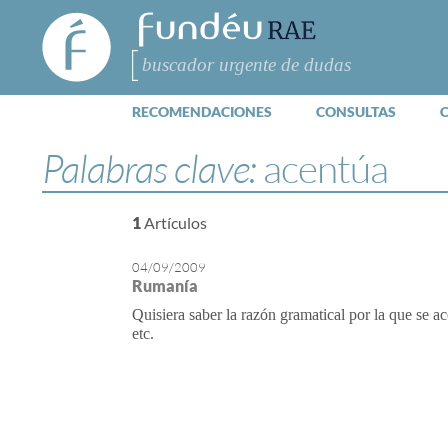
FundéuRAE
- Fundación
del Español
Buscar
Urgente
RECOMENDACIONES
CONSULTAS
Palabras clave:
acentúa
1
Artículos
04/09/2009
Rumanía
Quisiera saber la razón gramatical por la que se 
etc.