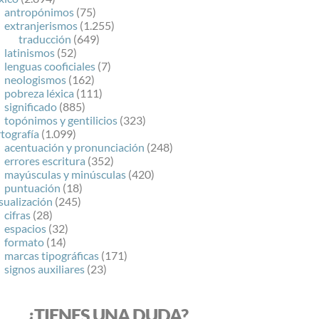
antropónimos
(75)
extranjerismos
(1.255)
traducción
(649)
latinismos
(52)
lenguas cooficiales
(7)
neologismos
(162)
pobreza léxica
(111)
significado
(885)
topónimos y gentilicios
(323)
tografía
(1.099)
acentuación y pronunciación
(248)
errores escritura
(352)
mayúsculas y minúsculas
(420)
puntuación
(18)
sualización
(245)
cifras
(28)
espacios
(32)
formato
(14)
marcas tipográficas
(171)
signos auxiliares
(23)
¿TIENES UNA DUDA?