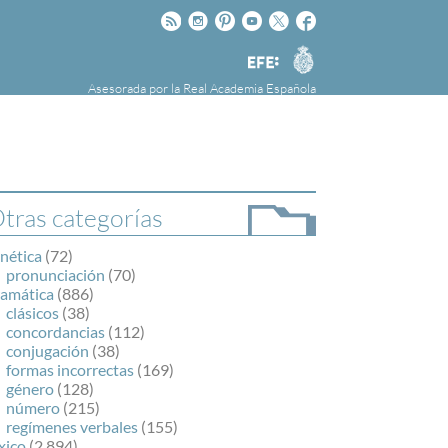
Rss
Instagram
Pinteres
Youtube
Twitter
Facebook
RAE
Agencia
EFE
Asesorada por la
Real Academia Española
nú
NOTICIAS
SOBRE LA FUNDÉURAE
FundéuRAE es una fundación patrocinada por
la Agencia Efe y la Real Academia Española,
cuyo objetivo es colaborar con el buen uso del
tras categorías
español en los medios de comunicación y en
Internet.
nética
(72)
pronunciación
(70)
ramática
(886)
clásicos
(38)
concordancias
(112)
conjugación
(38)
formas incorrectas
(169)
género
(128)
número
(215)
regímenes verbales
(155)
xico
(2.894)