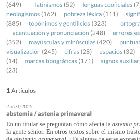
(649)
latinismos
(52)
lenguas cooficiales
(7
neologismos
(162)
pobreza léxica
(111)
signi
(885)
topónimos y gentilicios
(323)
ortogra
acentuación y pronunciación
(248)
errores es
(352)
mayúsculas y minúsculas
(420)
puntua
visualización
(245)
cifras
(28)
espacios
(32)
(14)
marcas tipográficas
(171)
signos auxilia
(23)
1
Artículos
25/04/2025
abstemia / astenia primaveral
En un titular se preguntan cómo afecta la
astemia pr
la gente sénior. En otros textos sobre el mismo tras
de
abstemia primaveral
.
¿Es alguna de estas expresi