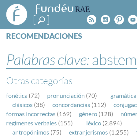
FundéuRAE
- Fundación
Rss
Instagr
Pinte
Y
del Español
Urgente
RECOMENDACIONES
Real Acad
CONSULTAS
CATEGORÍAS
Palabras clave:
abstem
ESPECIALES
BLOG
NOTICIAS
Otras categorías
SOBRE LA FUNDÉURAE
fonética
(72)
pronunciación
(70)
gramática
FundéuRAE es una fundación patrocinada por la 
clásicos
(38)
concordancias
(112)
conjugac
y la Real Academia Española, cuyo objetivo es co
formas incorrectas
(169)
género
(128)
núme
el buen uso del español en los medios de comuni
regímenes verbales
(155)
léxico
(2.894)
Internet.
antropónimos
(75)
extranjerismos
(1.255)