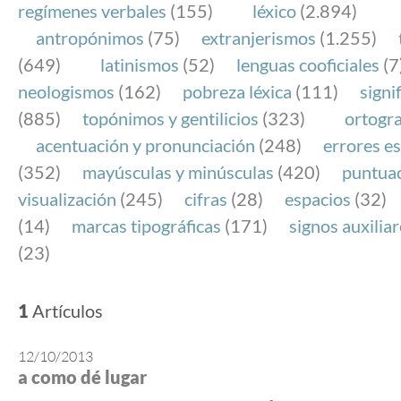
regímenes verbales
(155)
léxico
(2.894)
antropónimos
(75)
extranjerismos
(1.255)
(649)
latinismos
(52)
lenguas cooficiales
(7
neologismos
(162)
pobreza léxica
(111)
signi
(885)
topónimos y gentilicios
(323)
ortogra
acentuación y pronunciación
(248)
errores es
(352)
mayúsculas y minúsculas
(420)
puntua
visualización
(245)
cifras
(28)
espacios
(32)
(14)
marcas tipográficas
(171)
signos auxilia
(23)
1
Artículos
12/10/2013
a como dé lugar