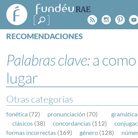
FundéuRAE
- Fundación
Rss
Instagr
Pinte
Y
del Español
Urgente
RECOMENDACIONES
Real Acad
CONSULTAS
CATEGORÍAS
Palabras clave:
a como
ESPECIALES
BLOG
lugar
NOTICIAS
SOBRE LA FUNDÉURAE
Otras categorías
FundéuRAE es una fundación patrocinada por la 
y la Real Academia Española, cuyo objetivo es co
fonética
(72)
pronunciación
(70)
gramática
el buen uso del español en los medios de comuni
clásicos
(38)
concordancias
(112)
conjugac
Internet.
formas incorrectas
(169)
género
(128)
núme