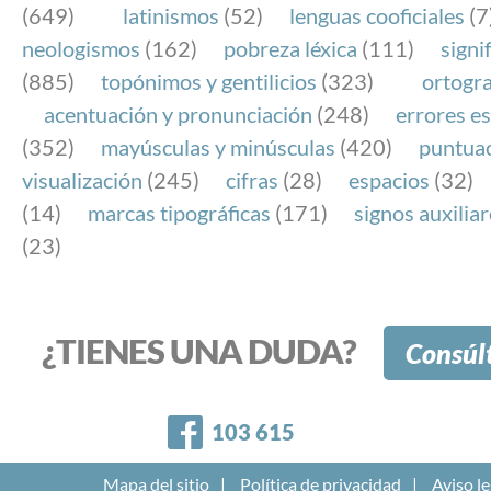
(649)
latinismos
(52)
lenguas cooficiales
(7
neologismos
(162)
pobreza léxica
(111)
signi
(885)
topónimos y gentilicios
(323)
ortogra
acentuación y pronunciación
(248)
errores es
(352)
mayúsculas y minúsculas
(420)
puntua
visualización
(245)
cifras
(28)
espacios
(32)
(14)
marcas tipográficas
(171)
signos auxilia
(23)
¿TIENES UNA DUDA?
Consúl
Facebook
103 615
Mapa del sitio
Política de privacidad
Aviso le