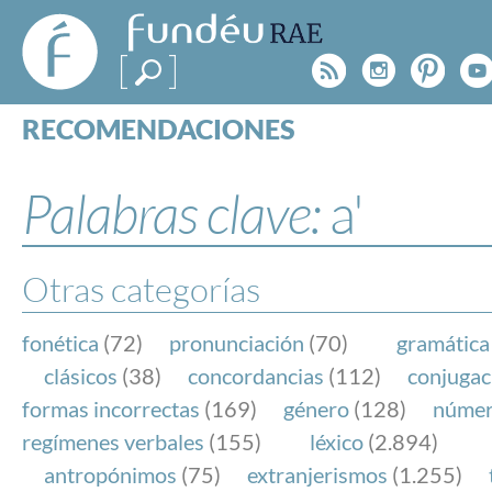
FundéuRAE
- Fundación
Rss
Instagr
Pinte
Y
del Español
Urgente
RECOMENDACIONES
Real Acad
CONSULTAS
CATEGORÍAS
Palabras clave:
a'
ESPECIALES
BLOG
NOTICIAS
Otras categorías
SOBRE LA FUNDÉURAE
fonética
(72)
pronunciación
(70)
gramática
FundéuRAE es una fundación patrocinada por la 
clásicos
(38)
concordancias
(112)
conjugac
y la Real Academia Española, cuyo objetivo es co
formas incorrectas
(169)
género
(128)
núme
el buen uso del español en los medios de comuni
regímenes verbales
(155)
léxico
(2.894)
Internet.
antropónimos
(75)
extranjerismos
(1.255)