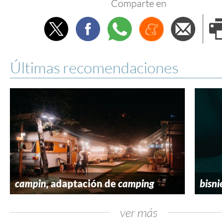
Comparte en
Twitter
Facebook
Whatsapp
Menéame
Envi
e
Últimas recomendaciones
campin
, adaptación de
camping
bisni
ver más