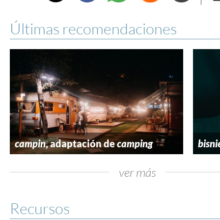
e
Últimas recomendaciones
campin
, adaptación de
camping
bisni
ver más
Recursos