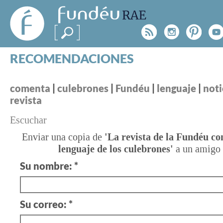
FundéuRAE
- Fundación
Rss
Instagr
Pinte
Y
del Español
Urgente
RECOMENDACIONES
Real Acad
CONSULTAS
CATEGORÍAS
¿TIENES
comenta
|
culebrones
|
Fundéu
|
lenguaje
|
noti
revista
ESPECIALES
BLOG
UNA
Escuchar
NOTICIAS
DUDA?
Enviar una copia de
'La revista de la Fundéu co
SOBRE LA FUNDÉURAE
lenguaje de los culebrones'
a un amigo
Consúltanos
Su nombre: *
FundéuRAE es una fundación patrocinada por la 
y la Real Academia Española, cuyo objetivo es co
el buen uso del español en los medios de comuni
Su correo: *
Internet.