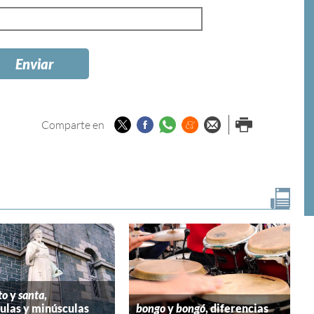
Twitter
Facebook
Whatsapp
Menéame
Enviar por
Imprimir
Comparte en
email
to
y
santa
,
las y minúsculas
bongo
y
bongó
, diferencias