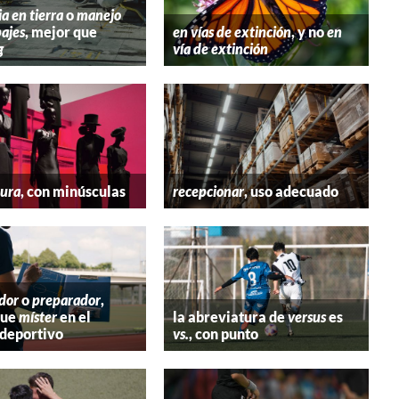
ia en tierra
o
manejo
ajes
, mejor que
en vías de extinción
, y no
en
g
vía de extinción
tura
, con minúsculas
recepcionar
, uso adecuado
dor
o
preparador
,
que
míster
en el
la abreviatura de
versus
es
deportivo
vs.
, con punto