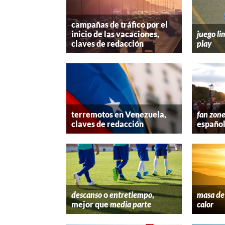
campañas de tráfico por el
inicio de las vacaciones,
juego li
claves de redacción
play
terremotos en Venezuela,
fan zon
claves de redacción
españo
descanso
o
entretiempo
,
masa de 
mejor que
media parte
calor