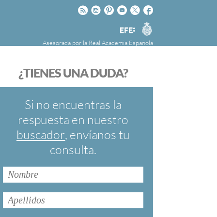
Rss
Instagram
Pinteres
Youtube
Twitter
Facebook
RAE
Agencia
EFE
Asesorada por la
Real Academia Española
nú
NOTICIAS
SOBRE LA FUNDÉURAE
¿TIENES UNA DUDA?
FundéuRAE es una fundación patrocinada por
la Agencia Efe y la Real Academia Española,
cuyo objetivo es colaborar con el buen uso del
Si no encuentras la
español en los medios de comunicación y en
respuesta en nuestro
Internet.
buscador
, envíanos tu
consulta.