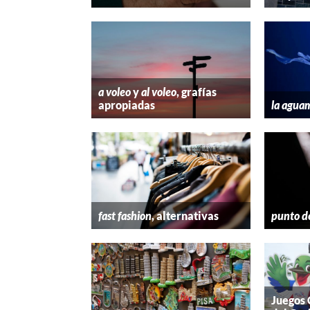
a voleo
y
al voleo
, grafías
apropiadas
la agua
fast fashion
, alternativas
punto d
Juegos