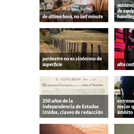
asistenc
de equip
de última hora
, no
last minute
handlin
perímetro
no es sinónimo de
superficie
alta cos
250 años de la
entrena
independencia de Estados
mejor 
Unidos, claves de redacción
ámbito 