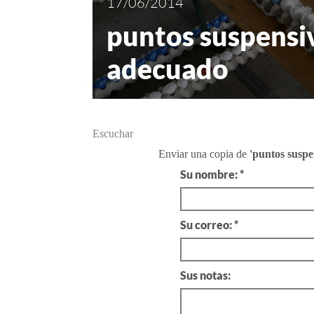
17/06/2014
puntos suspensiv
adecuado
Escuchar
Enviar una copia de
'puntos suspe
Su nombre: *
Su correo: *
Sus notas: