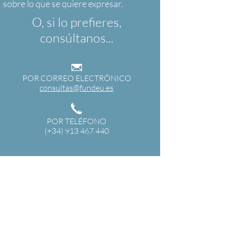
O, si lo prefieres,
consúltanos...
POR CORREO ELECTRÓNICO
consultas@fundeu.es
POR TELÉFONO
(+34) 913 467 440