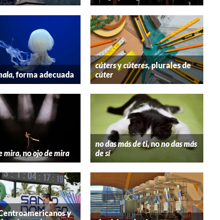
cúters
y
cúteres
, plurales de
mala
, forma adecuada
cúter
no das más de ti
, no
no das más
e mira
, no
ojo de mira
de sí
 Centroamericanos y