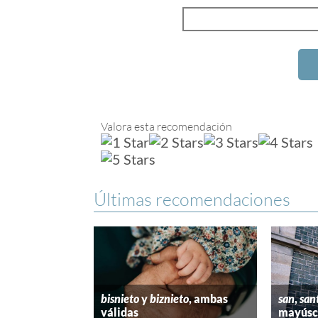
Valora esta recomendación
Últimas recomendaciones
bisnieto
y
biznieto
, ambas
san
,
san
válidas
mayúscu