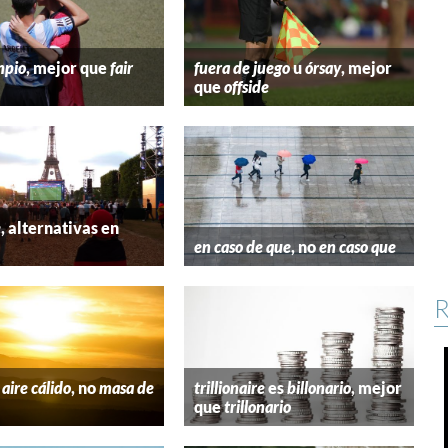
mpio
, mejor que
fair
fuera de juego
u
órsay
, mejor
que
offside
e
, alternativas en
l
en caso de que
, no
en caso que
R
aire cálido
, no
masa de
trillionaire
es
billonario
, mejor
que
trillonario