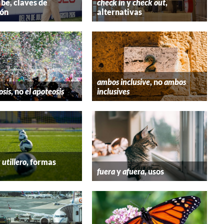
ibe, claves de
check in
y
check out
,
ión
alternativas
ambos inclusive
, no
ambos
osis
, no
el apoteosis
inclusives
y
utillero
, formas
fuera
y
afuera
, usos