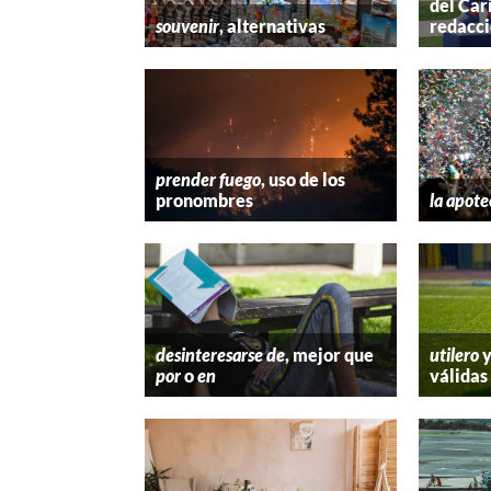
del Car
souvenir
, alternativas
redacc
prender fuego
, uso de los
pronombres
la apote
desinteresarse de
, mejor que
utilero
por
o
en
válidas