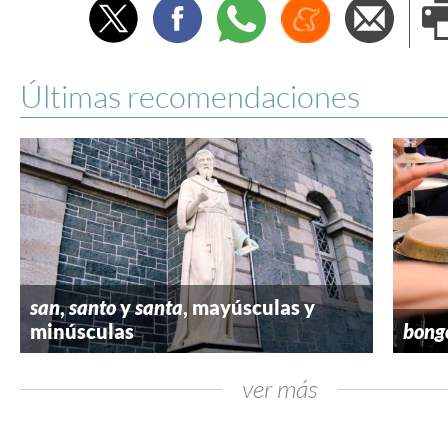
Twitter
Facebook
Whatsapp
Menéame
Envi
e
Últimas recomendaciones
san
,
santo
y
santa
, mayúsculas y
minúsculas
bong
ver más