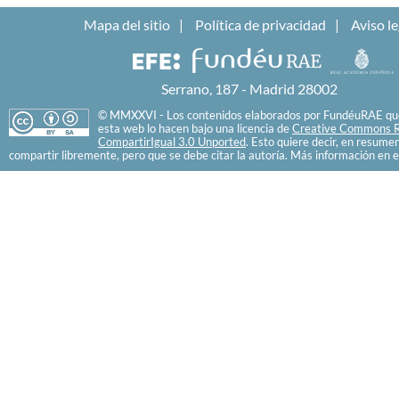
Mapa del sitio
Política de privacidad
Aviso le
Serrano, 187 - Madrid 28002
© MMXXVI - Los contenidos elaborados por FundéuRAE que
esta web lo hacen bajo una licencia de
Creative Commons R
CompartirIgual 3.0 Unported
. Esto quiere decir, en resume
compartir libremente, pero que se debe citar la autoría. Más información en e