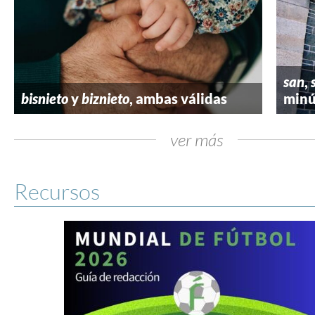
san
,
bisnieto
y
biznieto
, ambas válidas
minú
ver más
Recursos