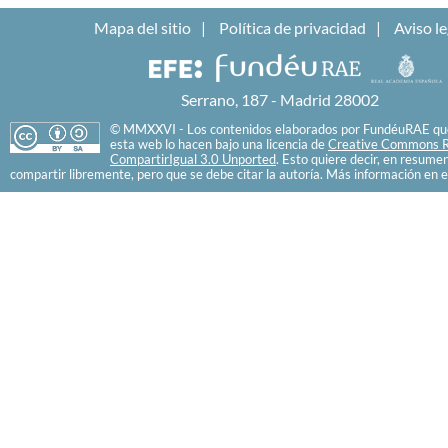
Mapa del sitio
Política de privacidad
Aviso le
Serrano, 187 - Madrid 28002
© MMXXVI - Los contenidos elaborados por FundéuRAE que
esta web lo hacen bajo una licencia de
Creative Commons R
CompartirIgual 3.0 Unported
. Esto quiere decir, en resume
compartir libremente, pero que se debe citar la autoría. Más información en e