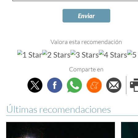
Valora esta recomendación
Comparte en
Twitter
Facebook
Whatsapp
Menéame
Envi
e
Últimas recomendaciones