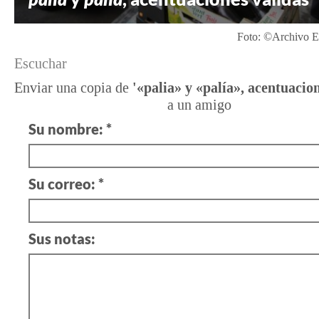
Foto: ©Archivo E
Escuchar
Enviar una copia de
'«palia» y «palía», acentuacion
a un amigo
Su nombre: *
Su correo: *
Sus notas: