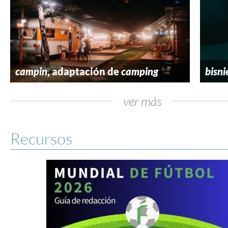
campin
, adaptación de
camping
bisni
ver más
Recursos