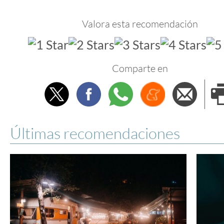
Valora esta recomendación
Comparte en
Twitter
Facebook
Whatsapp
Menéame
Envi
e
Últimas recomendaciones