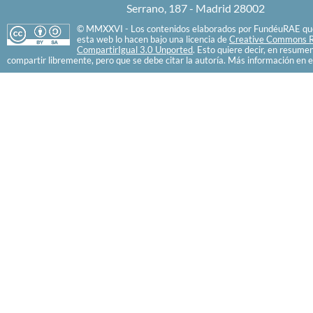
Serrano, 187 - Madrid 28002
© MMXXVI - Los contenidos elaborados por FundéuRAE que
esta web lo hacen bajo una licencia de
Creative Commons R
CompartirIgual 3.0 Unported
. Esto quiere decir, en resume
compartir libremente, pero que se debe citar la autoría. Más información en e