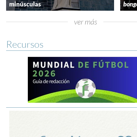
minúsculas
bong
ver más
Recursos