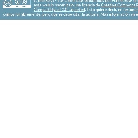
© MMXXVI - Los contenidos elaborados por FundéuRAE que
esta web lo hacen bajo una licencia de
Creative Commons R
CompartirIgual 3.0 Unported
. Esto quiere decir, en resume
compartir libremente, pero que se debe citar la autoría. Más información en e