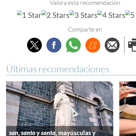
Valora esta recomendación
Comparte en
Twitter
Facebook
Whatsapp
Menéame
Envi
e
Últimas recomendaciones
san
,
santo
y
santa
, mayúsculas y