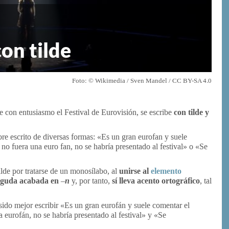
con tilde
Foto: © Wikimedia / Sven Mandel / CC BY-SA 4.0
ue con entusiasmo el Festival de Eurovisión, se escribe
con tilde y
e escrito de diversas formas: «Es un gran eurofan y suele
no fuera una euro fan, no se habría presentado al festival» o «Se
tilde por tratarse de un monosílabo, al
unirse al
elemento
aguda acabada en –
n
y, por tanto,
sí lleva acento ortográfico
, tal
sido mejor escribir «Es un gran eurofán y suele comentar el
a eurofán
,
no se habría presentado al festival» y «Se