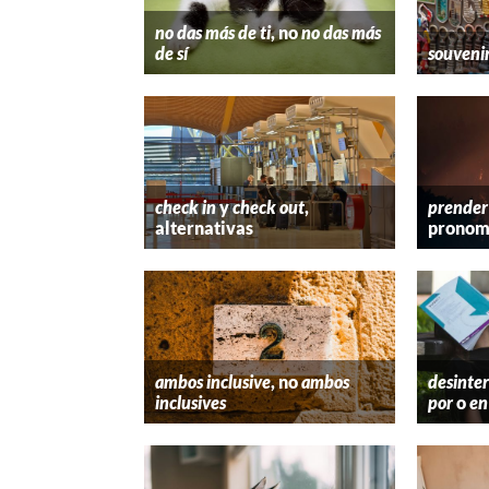
no das más de ti
, no
no das más
de sí
souveni
check in
y
check out
,
prender
alternativas
pronom
ambos inclusive
, no
ambos
desinter
inclusives
por
o
en