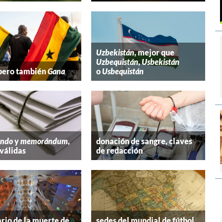
Uzbekistán
, mejor que
Uzbequistán
,
Usbekistán
 pero también
Gana
o
Usbequistán
ndo
y
memorándum
,
donación de sangre, claves
válidas
de redacción
rio de la muerte de
sedes del mundial de fútbol,