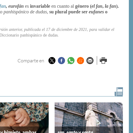
fan
, eurofán
es
invariable
en cuanto al
género (
el fan
,
la fan
).
io panhispánico de dudas
,
su plural puede ser
eufanes
o
sión anterior, publicada el 17 de diciembre de 2021, para validar el
Diccionario panhispánico de dudas
.
Twitter
Facebook
Whatsapp
Menéame
Enviar por
Imprimir
Comparte en
email
y
biznieto
, ambas
san
,
santo
y
santa
,