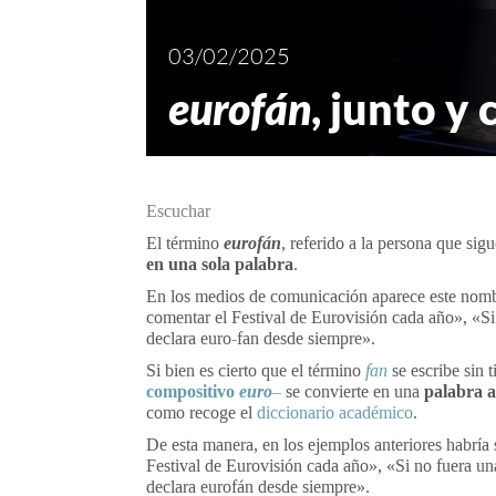
03/02/2025
eurofán
, junto y 
Escuchar
El término
eurofán
, referido a la persona que sig
en una sola palabra
.
En los medios de comunicación aparece este nombr
comentar el Festival de Eurovisión cada año», «Si 
declara euro-fan desde siempre».
Si bien es cierto que el término
fan
se escribe sin 
compositivo
euro
–
se convierte en una
palabra 
como recoge el
diccionario académico
.
De esta manera, en los ejemplos anteriores habría 
Festival de Eurovisión cada año», «Si no fuera un
declara eurofán desde siempre».