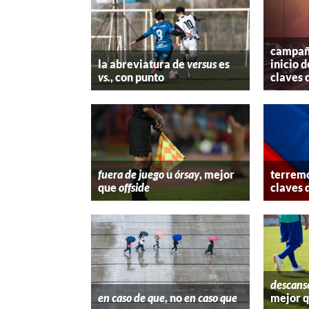
campaña
la abreviatura de
versus
es
inicio d
vs.
, con punto
claves 
fuera de juego
u
órsay
, mejor
terremo
que
offside
claves 
descans
en caso de que
, no
en caso que
mejor 