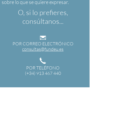
O, si lo prefieres,
consúltanos...
POR CORREO ELECTRÓNICO
consultas@fundeu.es
POR TELÉFONO
(+34) 913 467 440