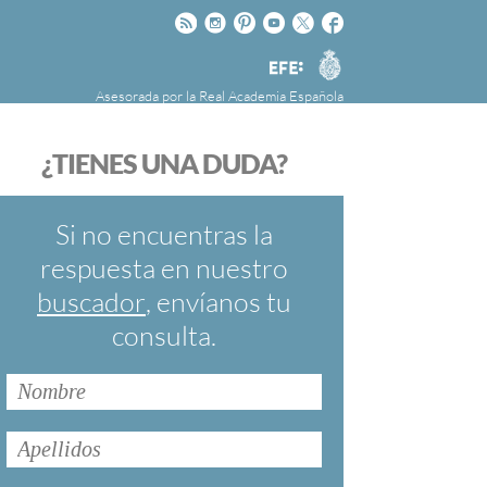
Rss
Instagram
Pinteres
Youtube
Twitter
Facebook
RAE
Agencia
EFE
Asesorada por la
Real Academia Española
nú
NOTICIAS
SOBRE LA FUNDÉURAE
¿TIENES UNA DUDA?
FundéuRAE es una fundación patrocinada por
la Agencia Efe y la Real Academia Española,
cuyo objetivo es colaborar con el buen uso del
Si no encuentras la
español en los medios de comunicación y en
respuesta en nuestro
Internet.
buscador
, envíanos tu
consulta.