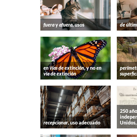
fuera
y
afuera
, usos
de últim
en vías de extinción
, y no
en
perímet
vía de extinción
superfic
250 año
indepen
recepcionar
, uso adecuado
Unidos,