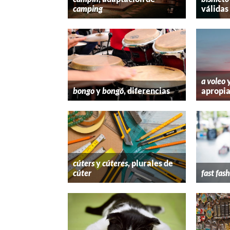
camping
válidas
a voleo
bongo
y
bongó
, diferencias
apropi
cúters
y
cúteres
, plurales de
cúter
fast fas