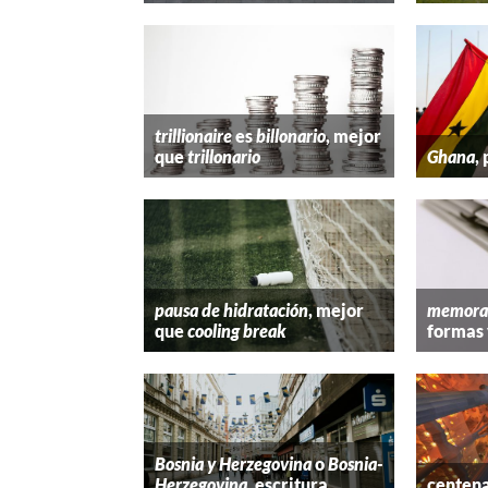
trillionaire
es
billonario
, mejor
que
trillonario
Ghana
,
pausa de hidratación
, mejor
memora
que
cooling break
formas 
Bosnia y Herzegovina
o
Bosnia-
Herzegovina
, escritura
centena