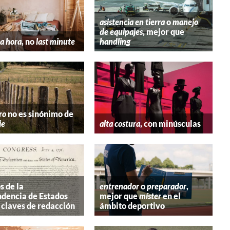
asistencia en tierra
o
manejo
de equipajes
, mejor que
a hora
, no
last minute
handling
ro
no es sinónimo de
ie
alta costura
, con minúsculas
s de la
entrenador
o
preparador
,
dencia de Estados
mejor que
míster
en el
 claves de redacción
ámbito deportivo