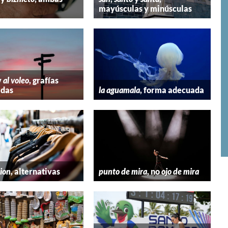
mayúsculas y minúsculas
y
al voleo
, grafías
adas
la aguamala
, forma adecuada
hion
, alternativas
punto de mira
, no
ojo de mira