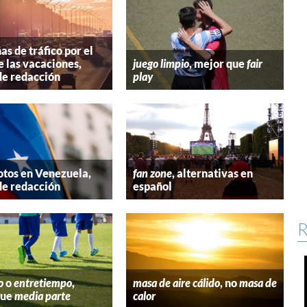
s de tráfico por el
e las vacaciones,
juego limpio
, mejor que
fair
de redacción
play
tos en Venezuela,
fan zone
, alternativas en
de redacción
español
R
o
o
entretiempo
,
masa de aire cálido
, no
masa de
que
media parte
calor