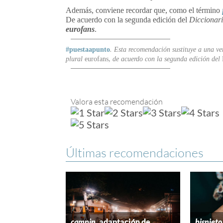
Además, conviene recordar que, como el término
De acuerdo con la segunda edición del
Diccionar
eurofans
.
#puestaapunto
. Esta recomendación sustituye a una ver
plural
eurofans
,
de acuerdo con
la segunda edición del
Valora esta recomendación
Últimas recomendaciones
campin
, adaptación de
bisnieto