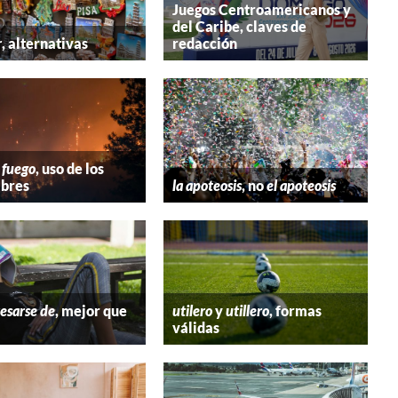
Juegos Centroamericanos y
del Caribe, claves de
r
, alternativas
redacción
 fuego
, uso de los
bres
la apoteosis
, no
el apoteosis
esarse de
, mejor que
utilero
y
utillero
, formas
válidas