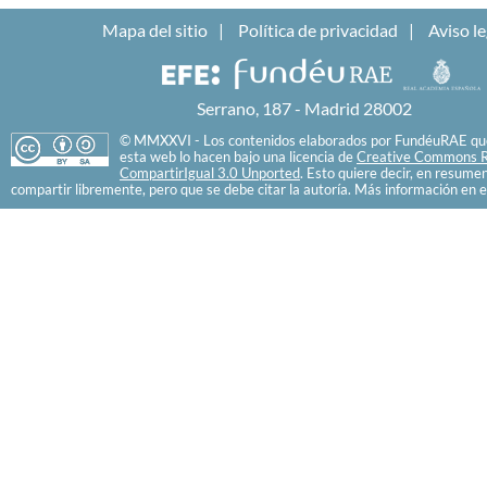
Mapa del sitio
Política de privacidad
Aviso le
Serrano, 187 - Madrid 28002
© MMXXVI - Los contenidos elaborados por FundéuRAE que
esta web lo hacen bajo una licencia de
Creative Commons R
CompartirIgual 3.0 Unported
. Esto quiere decir, en resume
compartir libremente, pero que se debe citar la autoría. Más información en e