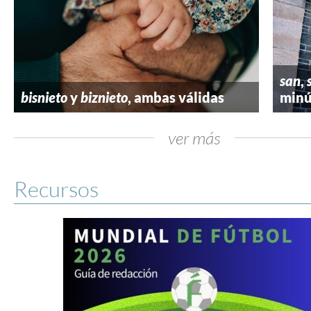
san
,
bisnieto
y
biznieto
, ambas válidas
minú
ver más
Recursos