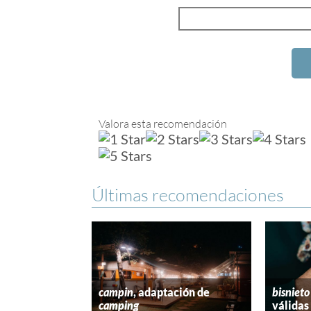
Valora esta recomendación
Últimas recomendaciones
campin
, adaptación de
bisnieto
camping
válidas