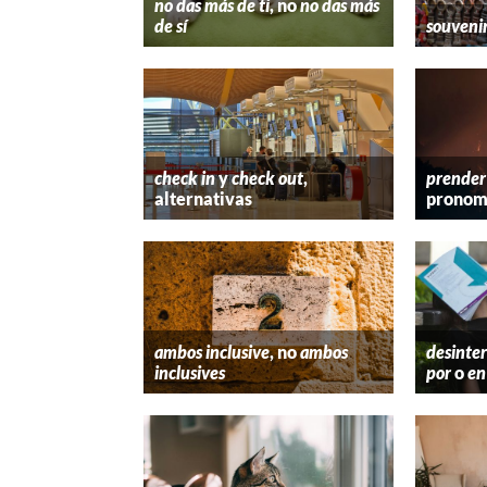
no das más de ti
, no
no das más
de sí
souveni
check in
y
check out
,
prender
alternativas
pronom
ambos inclusive
, no
ambos
desinter
inclusives
por
o
en