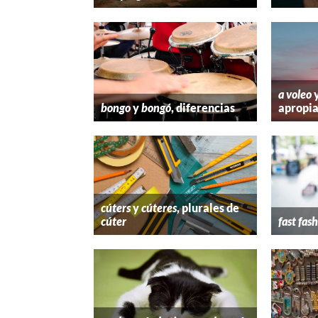
a voleo
bongo
y
bongó
, diferencias
apropi
cúters
y
cúteres
, plurales de
cúter
fast fas