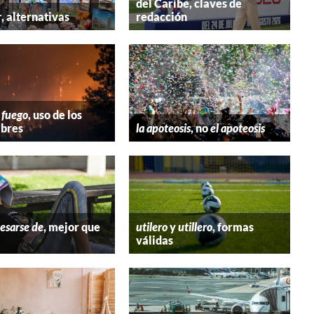
del Caribe, claves de
r
, alternativas
redacción
 fuego
, uso de los
bres
la apoteosis
, no
el apoteosis
esarse de
, mejor que
utilero
y
utillero
, formas
válidas