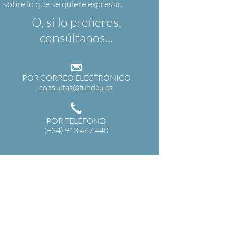
O, si lo prefieres,
consúltanos...
POR CORREO ELECTRÓNICO
consultas@fundeu.es
POR TELÉFONO
(+34) 913 467 440