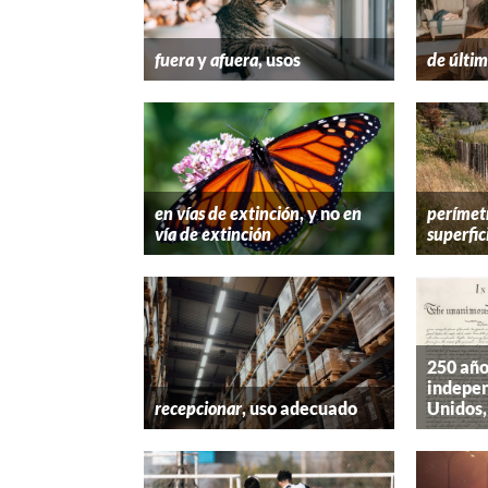
fuera
y
afuera
, usos
de últim
en vías de extinción
, y no
en
perímet
vía de extinción
superfic
250 año
indepen
recepcionar
, uso adecuado
Unidos,