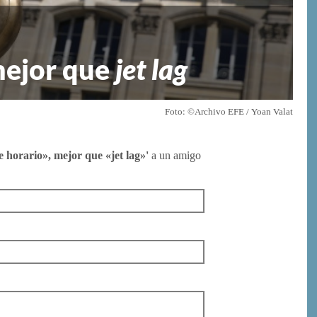
mejor que
jet lag
Foto: ©Archivo EFE / Yoan Valat
e horario», mejor que «jet lag»'
a un amigo