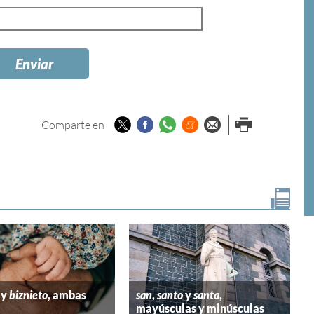
Twitter
Facebook
Whatsapp
Menéame
Enviar por
Imprimir
Comparte en
email
y
biznieto
, ambas
san
,
santo
y
santa
,
mayúsculas y minúsculas