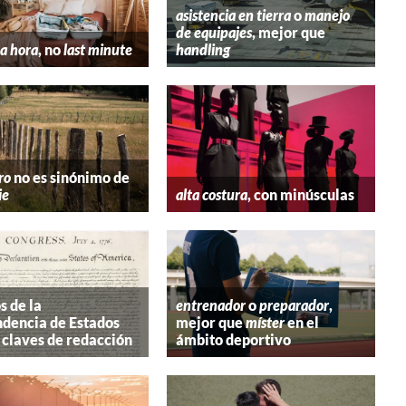
asistencia en tierra
o
manejo
de equipajes
, mejor que
a hora
, no
last minute
handling
ro
no es sinónimo de
ie
alta costura
, con minúsculas
s de la
entrenador
o
preparador
,
dencia de Estados
mejor que
míster
en el
 claves de redacción
ámbito deportivo