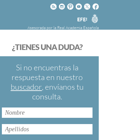
Rss
Instagram
Pinteres
Youtube
Twitter
Facebook
RAE
Agencia
EFE
Asesorada por la
Real Academia Española
nú
NOTICIAS
SOBRE LA FUNDÉURAE
¿TIENES UNA DUDA?
FundéuRAE es una fundación patrocinada por
la Agencia Efe y la Real Academia Española,
cuyo objetivo es colaborar con el buen uso del
Si no encuentras la
español en los medios de comunicación y en
respuesta en nuestro
Internet.
buscador
, envíanos tu
consulta.