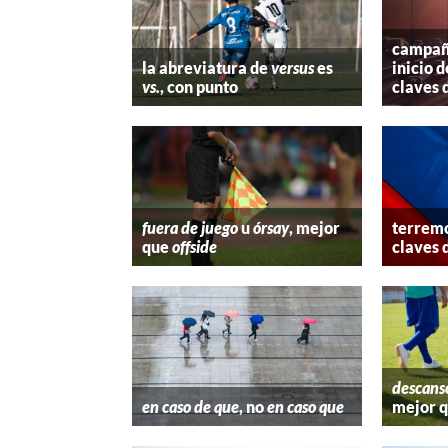
campaña
la abreviatura de
versus
es
inicio d
vs.
, con punto
claves 
fuera de juego
u
órsay
, mejor
terremo
que
offside
claves 
descans
en caso de que
, no
en caso que
mejor 