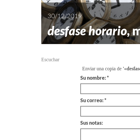
30/12/2019
desfase horario
, 
Escuchar
Enviar una copia de
'«desfas
Su nombre: *
Su correo: *
Sus notas: