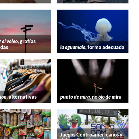
y
al voleo
, grafías
adas
la aguamala
, forma adecuada
hion
, alternativas
punto de mira
, no
ojo de mira
Juegos Centroamericanos y