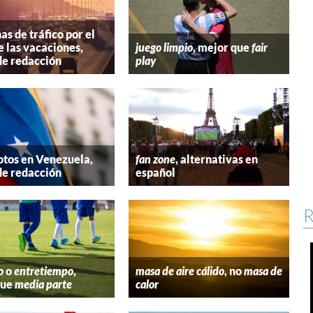
s de tráfico por el
e las vacaciones,
juego limpio
, mejor que
fair
de redacción
play
tos en Venezuela,
fan zone
, alternativas en
de redacción
español
R
o
o
entretiempo
,
masa de aire cálido
, no
masa de
que
media parte
calor