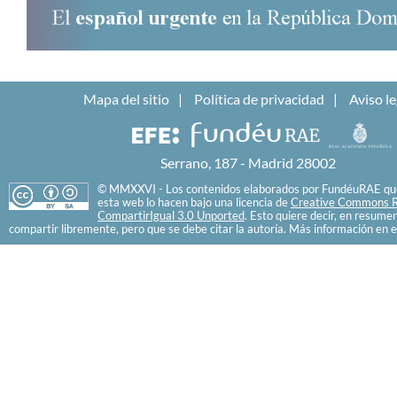
Mapa del sitio
Política de privacidad
Aviso le
Serrano, 187 - Madrid 28002
© MMXXVI - Los contenidos elaborados por FundéuRAE que
esta web lo hacen bajo una licencia de
Creative Commons R
CompartirIgual 3.0 Unported
. Esto quiere decir, en resume
compartir libremente, pero que se debe citar la autoría. Más información en e