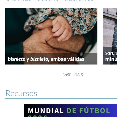
san
,
bisnieto
y
biznieto
, ambas válidas
minú
ver más
Recursos