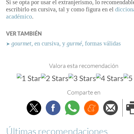
Si se opta por usar el extranjerismo, lo recomendabl
escribirlo en cursiva, tal y como figura en el
diccion
académico
.
VER TAMBIÉN
gourmet
, en cursiva, y
gurmé
, formas válidas
➤
Valora esta recomendación
Comparte en
Twitter
Facebook
Whatsapp
Menéame
Envi
e
Últimas recomendaciones