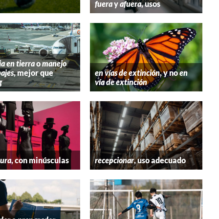
fuera
y
afuera
, usos
ia en tierra
o
manejo
ajes
, mejor que
en vías de extinción
, y no
en
g
vía de extinción
tura
, con minúsculas
recepcionar
, uso adecuado