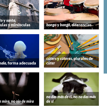
to
y
santa
,
las y minúsculas
bongo
y
bongó
, diferencias
cúters
y
cúteres
, plurales de
mala
, forma adecuada
cúter
no das más de ti
, no
no das más
e mira
, no
ojo de mira
de sí