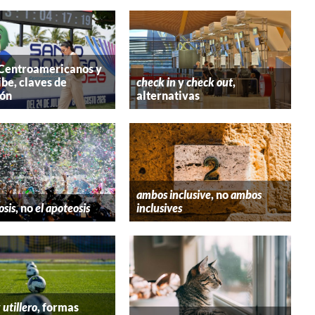
 Centroamericanos y
ibe, claves de
check in
y
check out
,
ión
alternativas
ambos inclusive
, no
ambos
osis
, no
el apoteosis
inclusives
y
utillero
, formas