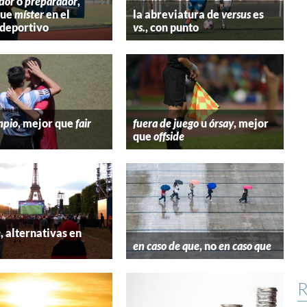
dor
o
preparador
,
que
míster
en el
la abreviatura de
versus
es
deportivo
vs.
, con punto
mpio
, mejor que
fair
fuera de juego
u
órsay
, mejor
que
offside
e
, alternativas en
l
en caso de que
, no
en caso que
R