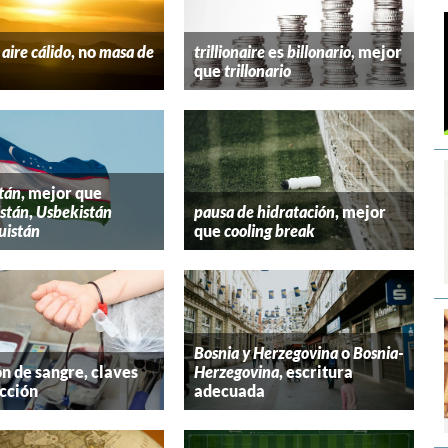
aire cálido
, no
masa de
trillionaire
es
billonario
, mejor
que
trillonario
tán
, mejor que
stán
,
Usbekistán
pausa de hidratación
, mejor
uistán
que
cooling break
Bosnia y Herzegovina
o
Bosnia-
n de sangre, claves
Herzegovina
, escritura
cción
adecuada