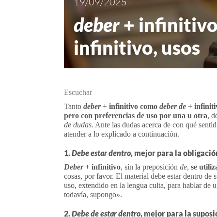
19/09/2025
deber
+ infinitiv
infinitivo, usos
Escuchar
Tanto
deber
+ infinitivo como
deber de
+ infinit
pero con preferencias de uso por una u otra
, d
de dudas
. Ante las dudas acerca de con qué senti
atender a lo explicado a continuación.
1.
Debe estar dentro
, mejor para la obligació
Deber
+ infinitivo
, sin la preposición
de
,
se utili
cosas, por favor. El material debe estar dentro de
uso, extendido en la lengua culta, para hablar de 
todavía, supongo».
2.
Debe de estar dentro
, mejor para la suposi