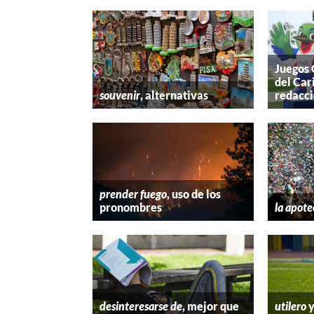
Juegos
del Car
souvenir
, alternativas
redacc
prender fuego
, uso de los
pronombres
la apote
desinteresarse de
, mejor que
utilero