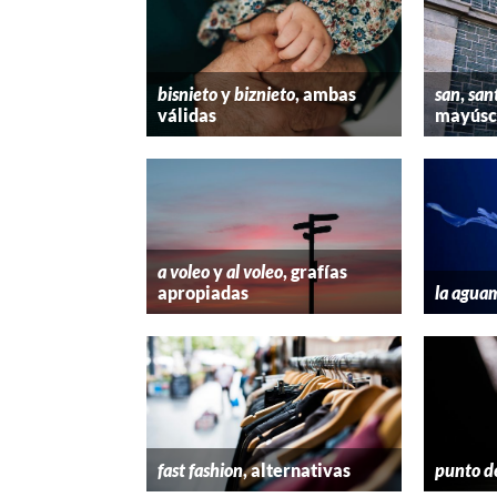
bisnieto
y
biznieto
, ambas
san
,
san
válidas
mayúscu
a voleo
y
al voleo
, grafías
apropiadas
la agua
fast fashion
, alternativas
punto d