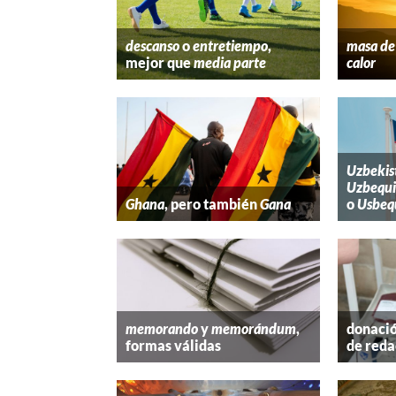
descanso
o
entretiempo
,
masa de 
mejor que
media parte
calor
Uzbekis
Uzbequi
Ghana
, pero también
Gana
o
Usbeq
memorando
y
memorándum
,
donació
formas válidas
de reda