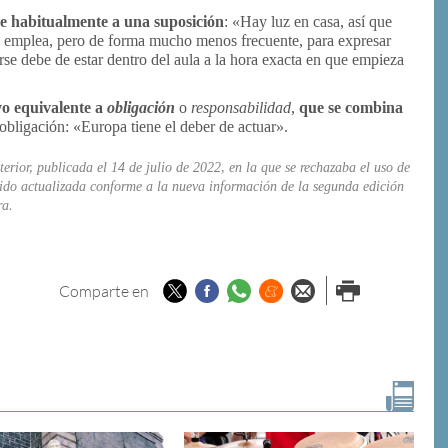
e habitualmente a una suposición
: «Hay luz en casa, así que
e emplea, pero de forma mucho menos frecuente, para expresar
se debe de estar dentro del aula a la hora exacta en que empieza
vo equivalente a
obligación
o
responsabilidad
,
que se combina
 obligación: «Europa tiene el deber de actuar».
erior, publicada el 14 de julio de 2022, en la que se rechazaba el uso de
sido actualizada conforme a la nueva información
de la segunda edición
ra
.
Twitter
Facebook
Whatsapp
Menéame
Enviar por
Imprimir
Comparte en
email