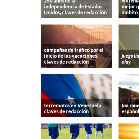
250 años de la
entrena
independencia de Estados
mejor 
Unidos, claves de redacción
ámbito 
campañas de tráfico por el
inicio de las vacaciones,
juego li
claves de redacción
play
terremotos en Venezuela,
fan zon
claves de redacción
españo