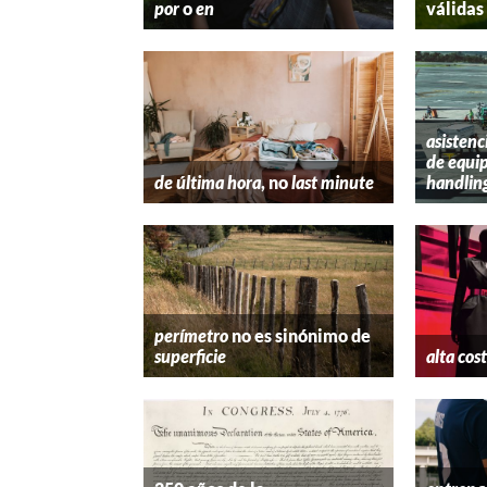
por
o
en
válidas
asistenc
de equip
de última hora
, no
last minute
handlin
perímetro
no es sinónimo de
superficie
alta cos