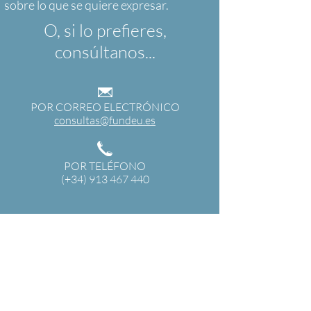
O, si lo prefieres,
consúltanos...
POR CORREO ELECTRÓNICO
consultas@fundeu.es
POR TELÉFONO
(+34) 913 467 440