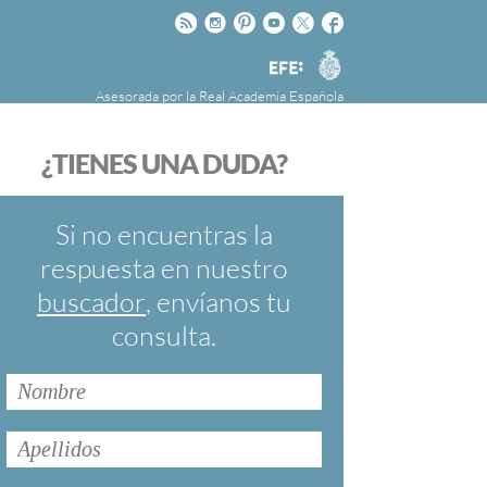
Rss
Instagram
Pinteres
Youtube
Twitter
Facebook
RAE
Agencia
EFE
Asesorada por la
Real Academia Española
nú
NOTICIAS
SOBRE LA FUNDÉURAE
¿TIENES UNA DUDA?
FundéuRAE es una fundación patrocinada por
la Agencia Efe y la Real Academia Española,
cuyo objetivo es colaborar con el buen uso del
Si no encuentras la
español en los medios de comunicación y en
respuesta en nuestro
Internet.
buscador
, envíanos tu
consulta.