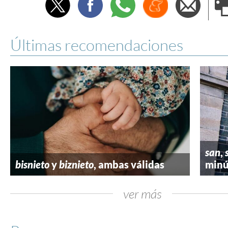
Twitter
Facebook
Whatsapp
Menéame
Envi
e
Últimas recomendaciones
san
,
bisnieto
y
biznieto
, ambas válidas
minú
ver más