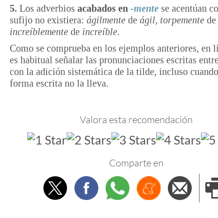
5.
Los adverbios
acabados en
-⁠mente
se acentúan co
sufijo no existiera:
ágilmente
de
ágil
,
torpemente
d
increíblemente
de
increíble.
Como se comprueba en los ejemplos anteriores, en l
es habitual señalar las pronunciaciones escritas entr
con la adición sistemática de la tilde, incluso cuando
forma escrita no la lleva.
Valora esta recomendación
Comparte en
Twitter
Facebook
Whatsapp
Menéame
Envi
e