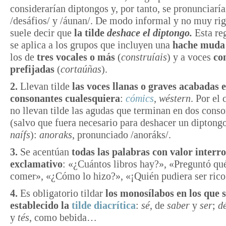
considerarían diptongos y, por tanto, se pronunciaría
/desáfios/ y /áunan/. De modo informal y no muy rig
suele decir que
la tilde
deshace el diptongo.
Esta re
se aplica a los grupos que incluyen una
hache muda
los de
tres vocales o más
(
construíais
) y a voces
co
prefijadas
(
cortaúñas
).
2.
Llevan tilde
las voces llanas o graves acabadas 
consonantes cualesquiera
:
cómics
,
wéstern
. Por el 
no llevan tilde las agudas que terminan en dos cons
(salvo que fuera necesario para deshacer un diptong
naífs
):
anoraks
, pronunciado /anoráks/.
3.
Se acentúan
todas las palabras con valor interro
exclamativo
: «¿Cuántos libros hay?», «Preguntó qu
comer», «¿Cómo lo hizo?», «¡Quién pudiera ser rico
4.
Es obligatorio tildar
los monosílabos en los que 
establecido la
tilde diacrítica
:
sé
, de
saber
y
ser
;
d
y
tés
, como bebida…