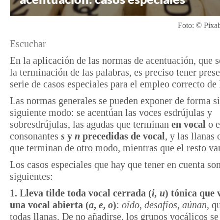
Foto: © Pixab
Escuchar
En la aplicación de las normas de acentuación, que s
la terminación de las palabras, es preciso tener pres
serie de casos especiales para el empleo correcto de l
Las normas generales se pueden exponer de forma si
siguiente modo: se acentúan las voces esdrújulas y
sobresdrújulas, las agudas que terminan
en vocal
o e
consonantes
s
y
n
precedidas de vocal
, y las llanas
que terminan de otro modo, mientras que el resto van
Los casos especiales que hay que tener en cuenta son
siguientes:
1. Lleva tilde toda vocal cerrada (
i, u
) tónica que 
una vocal abierta (
a
,
e
,
o
)
:
oído
,
desafíos
,
aúnan
, q
todas llanas. De no añadirse, los grupos vocálicos se