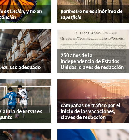
de extinción
, y no
en
perímetro
no es sinónimo de
xtinción
superficie
250 años de la
independencia de Estados
onar
, uso adecuado
Unidos, claves de redacción
campañas de tráfico por el
viatura de
versus
es
inicio de las vacaciones,
 punto
claves de redacción