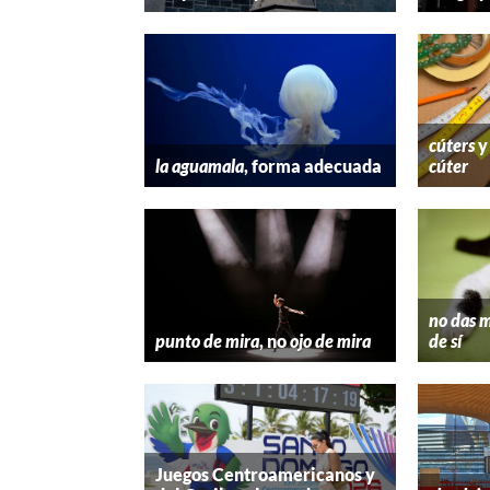
cúters
la aguamala
, forma adecuada
cúter
no das m
punto de mira
, no
ojo de mira
de sí
Juegos Centroamericanos y