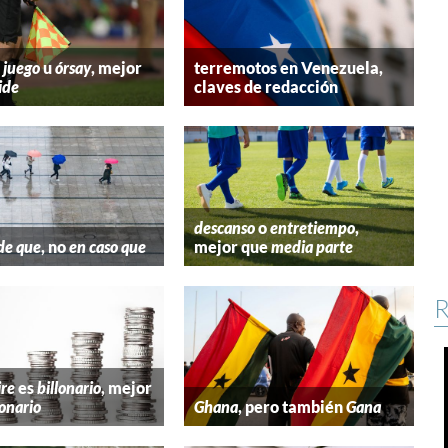
 juego
u
órsay
, mejor
terremotos en Venezuela,
ide
claves de redacción
descanso
o
entretiempo
,
de que
, no
en caso que
mejor que
media parte
R
ire
es
billonario
, mejor
lonario
Ghana
, pero también
Gana