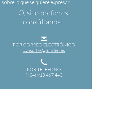
O, si lo prefieres,
consúltanos...
POR CORREO ELECTRÓNICO
consultas@fundeu.es
POR TELÉFONO
(+34) 913 467 440