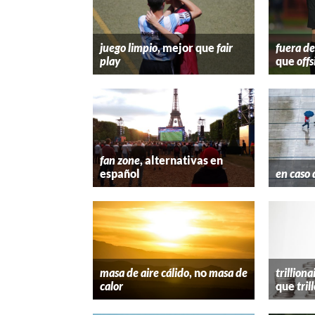
juego limpio
, mejor que
fair
fuera de
play
que
offs
fan zone
, alternativas en
español
en caso 
masa de aire cálido
, no
masa de
trilliona
calor
que
tril