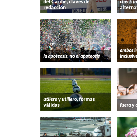
del Caribe, claves de
check in
redacción
alterna
ambos i
la apoteosis
, no
el apoteosis
inclusiv
utilero
y
utillero
, formas
válidas
fuera
y