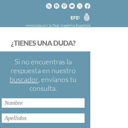
Rss
Instagram
Pinteres
Youtube
Twitter
Facebook
RAE
Agencia
EFE
Asesorada por la
Real Academia Española
nú
NOTICIAS
SOBRE LA FUNDÉURAE
¿TIENES UNA DUDA?
FundéuRAE es una fundación patrocinada por
la Agencia Efe y la Real Academia Española,
cuyo objetivo es colaborar con el buen uso del
Si no encuentras la
español en los medios de comunicación y en
respuesta en nuestro
Internet.
buscador
, envíanos tu
consulta.