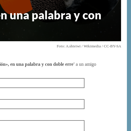
en una palabra y con
Foto: A.shteiwi / Wikimedia / CC-BY-SA
ión», en una palabra y con doble erre'
a un amigo