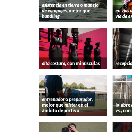
asistencia en tierra
o
manejo
de equipajes
, mejor que
en vías 
handling
vía de e
alta costura
, con minúsculas
recepci
entrenador
o
preparador
,
mejor que
míster
en el
la abre
ámbito deportivo
vs.
, con