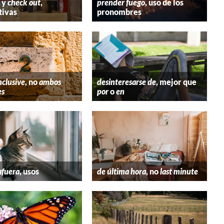
y
check out
,
prender fuego
, uso de los
tivas
pronombres
nclusive
, no
ambos
desinteresarse de
, mejor que
es
por
o
en
afuera
, usos
de última hora
, no
last minute