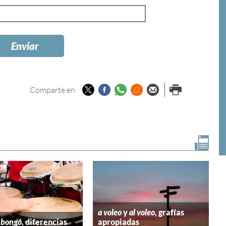
Twitter
Facebook
Whatsapp
Menéame
Enviar por
Imprimir
Comparte en
email
a voleo
y
al voleo
, grafías
y
bongó
, diferencias
apropiadas