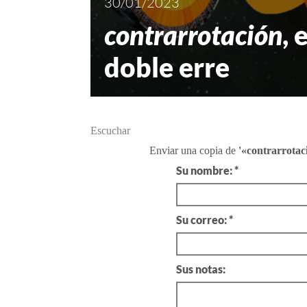
30/01/2023
contrarrotación
, 
doble erre
Escuchar
Enviar una copia de
'«contrarrotac
Su nombre: *
Su correo: *
Sus notas: