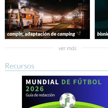
campin
, adaptación de
camping
bisni
ver más
Recursos