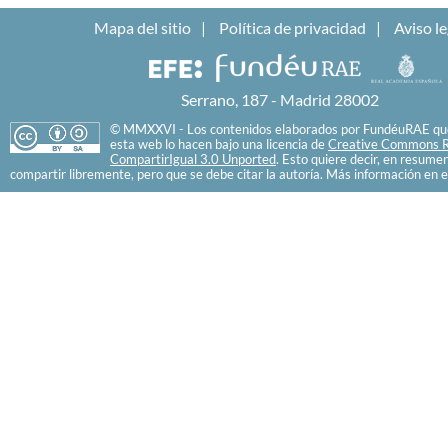
Mapa del sitio
Política de privacidad
Aviso le
Serrano, 187 - Madrid 28002
© MMXXVI - Los contenidos elaborados por FundéuRAE que
esta web lo hacen bajo una licencia de
Creative Commons R
CompartirIgual 3.0 Unported
. Esto quiere decir, en resume
compartir libremente, pero que se debe citar la autoría. Más información en e