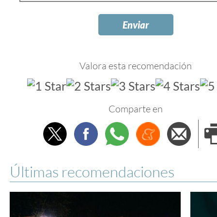
Valora esta recomendación
Comparte en
Twitter
Facebook
Whatsapp
Menéame
Envi
e
Últimas recomendaciones