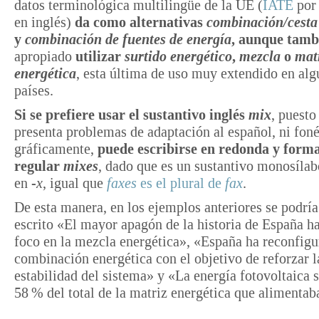
datos terminológica multilingüe de la UE (
IATE
por 
en inglés)
da como alternativas
combinación/cesta
y
combinación de fuentes de energía
, aunque tamb
apropiado
utilizar
surtido energético
,
mezcla
o
mat
energética
, esta última de uso muy extendido en al
países.
Si se prefiere usar el sustantivo inglés
mix
, puesto
presenta problemas de adaptación al español, ni foné
gráficamente,
puede escribirse en redonda y forma
regular
mixes
, dado que es un sustantivo monosíla
en
-⁠x
, igual que
faxes
es el plural de
fax
.
De esta manera, en los ejemplos anteriores se podría
escrito «El mayor apagón de la historia de España ha
foco en la mezcla energética», «España ha reconfigu
combinación energética con el objetivo de reforzar l
estabilidad del sistema» y «La energía fotovoltaica 
58 %
del total de la matriz energética que alimentaba