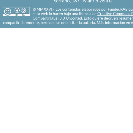
Serrano, 187 - Madrid 28002
© MMXXVI - Los contenidos elaborados por FundéuRAE que
esta web lo hacen bajo una licencia de
Creative Commons R
CompartirIgual 3.0 Unported
. Esto quiere decir, en resume
compartir libremente, pero que se debe citar la autoría. Más información en e