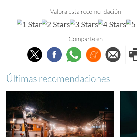
Valora esta recomendación
Comparte en
Twitter
Facebook
Whatsapp
Menéame
Envi
e
Últimas recomendaciones