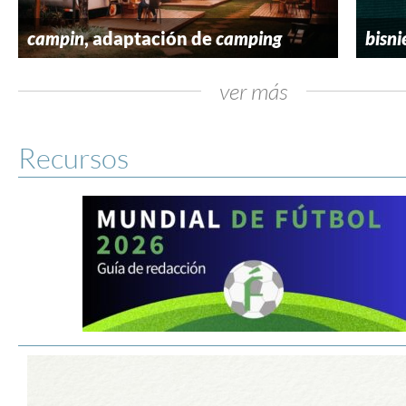
campin
, adaptación de
camping
bisni
ver más
Recursos