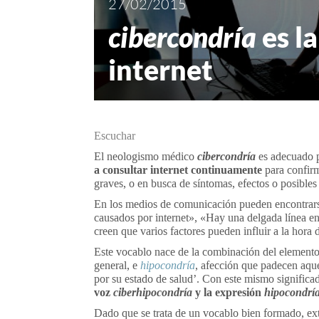
27/02/2015
cibercondría
es l
internet
Escuchar
El neologismo médico
cibercondría
es adecuado pa
a consultar internet continuamente
para confirm
graves, o en busca de síntomas, efectos o posibles
En los medios de comunicación pueden encontrar
causados por internet», «Hay una delgada línea en
creen que varios factores pueden influir a la hora 
Este vocablo nace de la combinación del element
general, e
hipocondría
, afección que padecen aqu
por su estado de salud’. Con este mismo signif
voz
ciberhipocondría
y la expresión
hipocondría 
Dado que se trata de un vocablo bien formado, ext