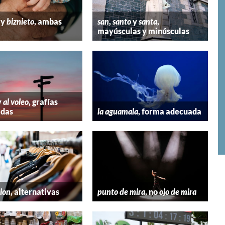
y
biznieto
, ambas
san
,
santo
y
santa
,
mayúsculas y minúsculas
y
al voleo
, grafías
adas
la aguamala
, forma adecuada
hion
, alternativas
punto de mira
, no
ojo de mira