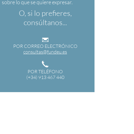
O, si lo prefieres,
consúltanos...
POR CORREO ELECTRÓNICO
consultas@fundeu.es
POR TELÉFONO
(+34) 913 467 440