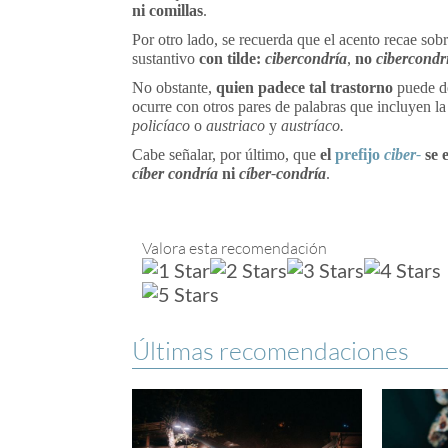
ni comillas
.
Por otro lado, se recuerda que el acento recae sobre
sustantivo
con tilde:
cibercondría
,
no
cibercondr
No obstante,
quien padece tal trastorno
puede d
ocurre con otros pares de palabras que incluyen l
policíaco
o
austriaco
y
austríaco.
Cabe señalar, por último, que
el
prefijo
ciber-
se 
cíber condría
ni
cíber-condría
.
Valora esta recomendación
Últimas recomendaciones