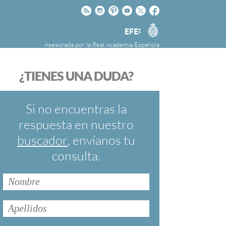
Rss
Instagram
Pinteres
Youtube
Twitter
Facebook
RAE
Agencia
EFE
Asesorada por la
Real Academia Española
nú
NOTICIAS
SOBRE LA FUNDÉURAE
¿TIENES UNA DUDA?
FundéuRAE es una fundación patrocinada por
la Agencia Efe y la Real Academia Española,
cuyo objetivo es colaborar con el buen uso del
Si no encuentras la
español en los medios de comunicación y en
respuesta en nuestro
Internet.
buscador
, envíanos tu
consulta.