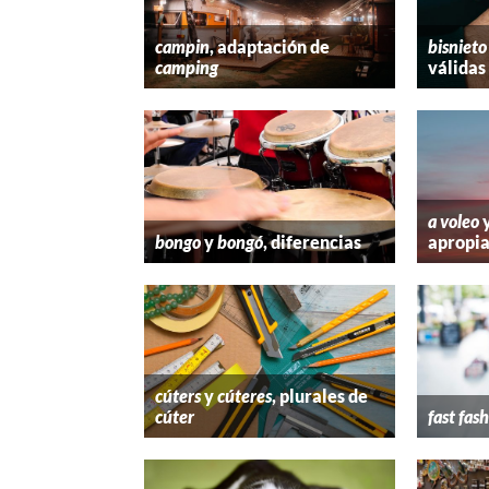
campin
, adaptación de
bisnieto
camping
válidas
a voleo
bongo
y
bongó
, diferencias
apropi
cúters
y
cúteres
, plurales de
cúter
fast fas