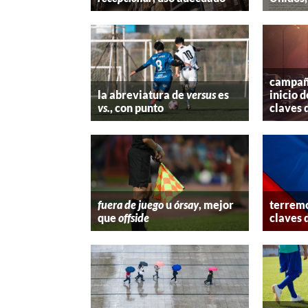
campaña
la abreviatura de
versus
es
inicio d
vs.
, con punto
claves 
fuera de juego
u
órsay
, mejor
terremo
que
offside
claves 