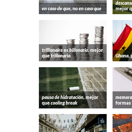
descans
en caso de que
, no
en caso que
mejor 
trillionaire
es
billonario
, mejor
que
trillonario
Ghana
,
pausa de hidratación
, mejor
memora
que
cooling break
formas 