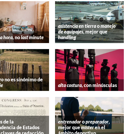
asistencia en tierra
o
manejo
de equipajes
, mejor que
a hora
, no
last minute
handling
ro
no es sinónimo de
ie
alta costura
, con minúsculas
s de la
entrenador
o
preparador
,
dencia de Estados
mejor que
míster
en el
 claves de redacción
ámbito deportivo