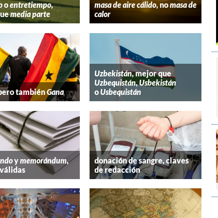
o
o
entretiempo
,
masa de aire cálido
, no
masa de
que
media parte
calor
Uzbekistán
, mejor que
Uzbequistán
,
Usbekistán
 pero también
Gana
o
Usbequistán
ndo
y
memorándum
,
donación de sangre, claves
válidas
de redacción