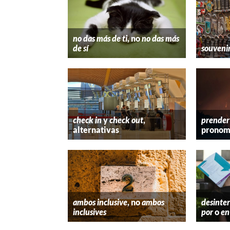
no das más de ti
, no
no das más
de sí
souveni
check in
y
check out
,
prender
alternativas
pronom
ambos inclusive
, no
ambos
desinter
inclusives
por
o
en