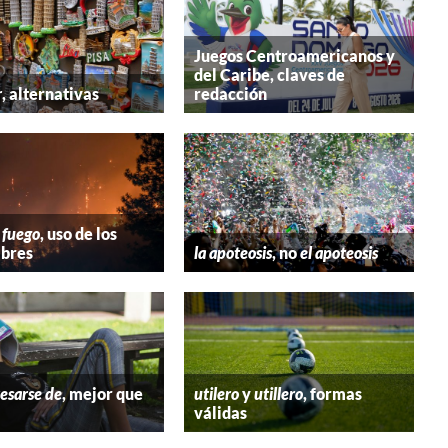
Juegos Centroamericanos y
del Caribe, claves de
r
, alternativas
redacción
 fuego
, uso de los
bres
la apoteosis
, no
el apoteosis
esarse de
, mejor que
utilero
y
utillero
, formas
válidas