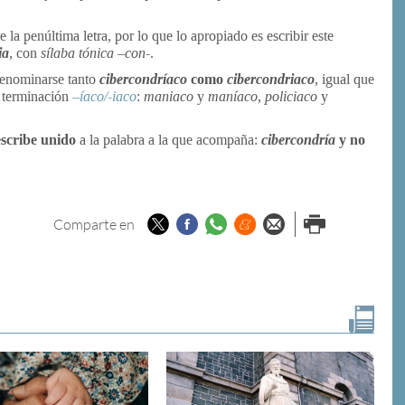
 la penúltima letra, por lo que lo apropiado es escribir este
ia
,
con
sílaba tónica
–
con-
.
enominarse tanto
cibercondríaco
como
cibercondriaco
, igual que
a terminación
–
íaco/-iaco
:
maniaco
y
maníaco
,
policiaco
y
escribe unido
a la palabra a la que acompaña:
cibercondría
y no
Twitter
Facebook
Whatsapp
Menéame
Enviar por
Imprimir
Comparte en
email