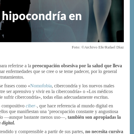
a hipocondría en
Foto: ©Archivo Efe/Rafael Díaz
ra referirse a la
preocupación obsesiva por la salud que lleva
ar enfermedades que se cree o se teme padecer, por lo general
 tratamientos.
se frases como «
Nomofobia
, cibercondría y los nuevos males
tre ser aprensivo y vivir en la cibercondría» o «Los médicos
de sufrir cibercondría», todas ellas adecuadamente escritas.
o compositivo
ciber-
, que hace referencia al mundo digital en
ellos que manifiestan una ‘preocupación constante y angustiosa
icado —aunque bastante menos uso—,
también son apropiadas la
digital.
endido y comprensible a partir de sus partes,
no necesita cursiva