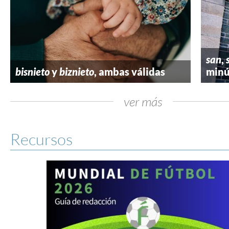
san
,
bisnieto
y
biznieto
, ambas válidas
minú
ver más
Recursos