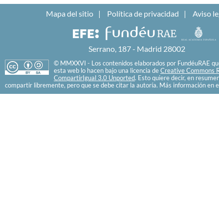
Mapa del sitio
Política de privacidad
Aviso le
Serrano, 187 - Madrid 28002
© MMXXVI - Los contenidos elaborados por FundéuRAE que
esta web lo hacen bajo una licencia de
Creative Commons R
CompartirIgual 3.0 Unported
. Esto quiere decir, en resume
compartir libremente, pero que se debe citar la autoría. Más información en e