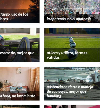
 fuego
, uso de los
bres
la apoteosis
, no
el apoteosis
esarse de
, mejor que
utilero
y
utillero
, formas
válidas
asistencia en tierra
o
manejo
de equipajes
, mejor que
a hora
, no
last minute
handling