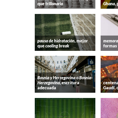
que
trillonario
Ghana
,
pausa de hidratación
, mejor
memora
que
cooling break
formas 
Bosnia y Herzegovina
o
Bosnia-
Herzegovina
, escritura
centena
adecuada
Gaudí, 