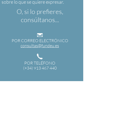
O, si lo prefieres,
consúltanos...
POR CORREO ELECTRÓNICO
consultas@fundeu.es
POR TELÉFONO
(+34) 913 467 440