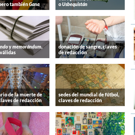
 pero también
Gana
o
Usbequistán
ndo
y
memorándum
,
donación de sangre, claves
válidas
de redacción
rio de la muerte de
sedes del mundial de fútbol,
claves de redacción
claves de redacción