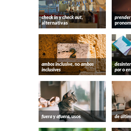
check in
y
check out
,
prender
alternativas
pronom
ambos inclusive
, no
ambos
desinter
inclusives
por
o
en
fuera
y
afuera
, usos
de últim