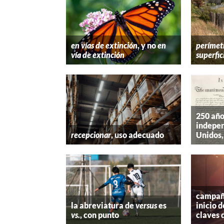
en vías de extinción
, y no
en
perímet
vía de extinción
superfic
250 año
indepen
recepcionar
, uso adecuado
Unidos,
campaña
la abreviatura de
versus
es
inicio d
vs.
, con punto
claves 