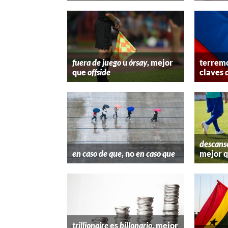
fuera de juego
u
órsay
, mejor
terremo
que
offside
claves 
descans
en caso de que
, no
en caso que
mejor 
trillionaire
es
billonario
, mejor