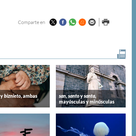
Twitter
Facebook
Whatsapp
Menéame
Enviar por
Imprimir
Comparte en
email
y
biznieto
, ambas
san
,
santo
y
santa
,
mayúsculas y minúsculas