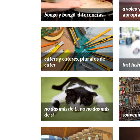
a voleo
bongo
y
bongó
, diferencias
apropi
cúters
y
cúteres
, plurales de
cúter
fast fas
no das más de ti
, no
no das más
de sí
souveni