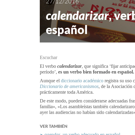
27/12/2016
calendarizar
, ve
español
Escuchar
El verbo
calendarizar
, que significa ‘fijar antici
período’,
es un verbo bien formado en español.
Aunque el
diccionario académico
registra su uso 
Diccionario de americanismos
, de la Asociación
prácticamente toda América.
De este modo, pueden considerarse adecuadas fra
familia», «Los asambleístas también calendarizaro
ayer las audiencias no habían sido calendarizadas»
VER TAMBIÉN
agendar
, un verbo adecuado en español