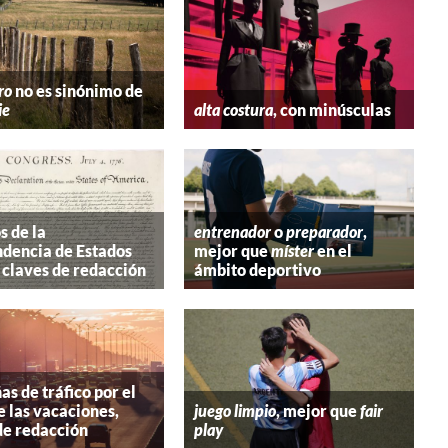
ro
no es sinónimo de
ie
alta costura
, con minúsculas
s de la
entrenador
o
preparador
,
dencia de Estados
mejor que
míster
en el
 claves de redacción
ámbito deportivo
s de tráfico por el
e las vacaciones,
juego limpio
, mejor que
fair
de redacción
play