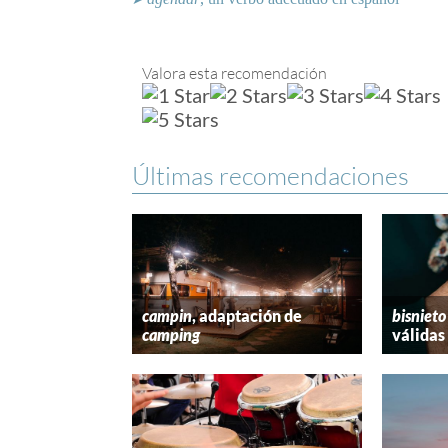
➤
Valora esta recomendación
Últimas recomendaciones
campin
, adaptación de
bisnieto
camping
válidas