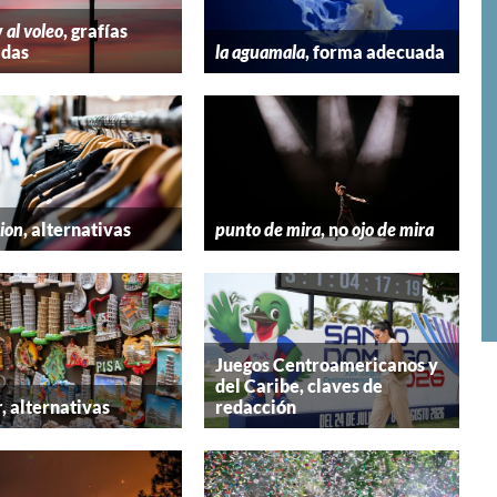
y
al voleo
, grafías
adas
la aguamala
, forma adecuada
hion
, alternativas
punto de mira
, no
ojo de mira
Juegos Centroamericanos y
del Caribe, claves de
r
, alternativas
redacción