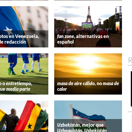
tos en Venezuela,
fan zone
, alternativas en
de redacción
español
R
o
o
entretiempo
,
masa de aire cálido
, no
masa de
que
media parte
calor
Uzbekistán
, mejor que
Uzbequistán
,
Usbekistán