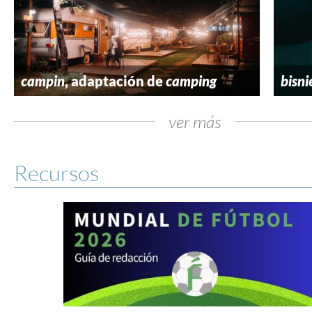
campin
, adaptación de
camping
bisni
ver más
Recursos