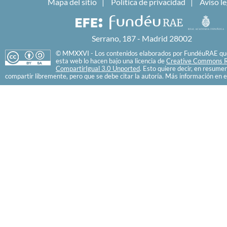
Mapa del sitio
Política de privacidad
Aviso le
Serrano, 187 - Madrid 28002
© MMXXVI - Los contenidos elaborados por FundéuRAE que
esta web lo hacen bajo una licencia de
Creative Commons R
CompartirIgual 3.0 Unported
. Esto quiere decir, en resume
compartir libremente, pero que se debe citar la autoría. Más información en e