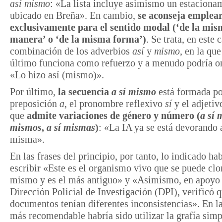
así mismo
: «La lista incluye asimismo un estaciona
ubicado en Breña». En cambio,
se aconseja emplea
exclusivamente para el sentido modal (‘de la mi
manera’ o ‘de la misma forma’)
. Se trata, en este 
combinación de los adverbios
así
y
mismo
, en la que
último funciona como refuerzo y a menudo podría o
«Lo hizo así (mismo)».
Por último,
la secuencia
a sí mismo
está formada po
preposición
a
, el pronombre reflexivo
sí
y el adjeti
que
admite variaciones de género y número
(
a sí
mismos
,
a sí mismas
)
: «La IA ya se está devorando a
misma».
En las frases del principio, por tanto, lo indicado ha
escribir «Este es el organismo vivo que se puede clon
mismo y es el más antiguo» y «Asimismo, en apoyo 
Dirección Policial de Investigación (DPI), verificó 
documentos tenían diferentes inconsistencias». En la
más recomendable habría sido utilizar la grafía simp