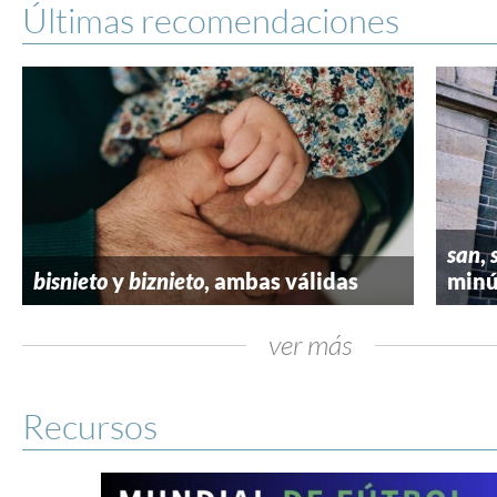
Últimas recomendaciones
san
,
bisnieto
y
biznieto
, ambas válidas
minú
ver más
Recursos