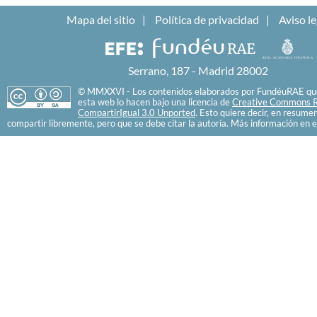
Mapa del sitio
Política de privacidad
Aviso le
Serrano, 187 - Madrid 28002
© MMXXVI - Los contenidos elaborados por FundéuRAE que
esta web lo hacen bajo una licencia de
Creative Commons R
CompartirIgual 3.0 Unported
. Esto quiere decir, en resume
compartir libremente, pero que se debe citar la autoría. Más información en e