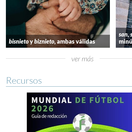
san
,
bisnieto
y
biznieto
, ambas válidas
minú
ver más
Recursos