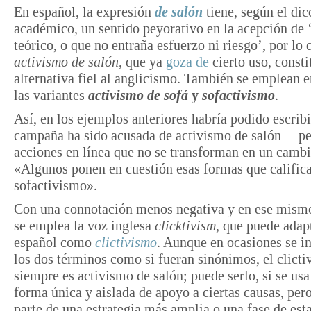
En español, la expresión
de salón
tiene, según el dic
académico, un sentido peyorativo en la acepción de
teórico, o que no entraña esfuerzo ni riesgo’, por lo 
activismo de salón
, que ya
goza de
cierto uso, const
alternativa fiel al anglicismo. También se emplean 
las variantes
activismo de sofá
y
sofactivismo
.
Así, en los ejemplos anteriores habría podido escrib
campaña ha sido acusada de activismo de salón —p
acciones en línea que no se transforman en un camb
«Algunos ponen en cuestión esas formas que calific
sofactivismo».
Con una connotación menos negativa y en ese mismo
se emplea la voz inglesa
clicktivism,
que puede adapt
español como
clictivismo
. Aunque en ocasiones se i
los dos términos como si fueran sinónimos, el clict
siempre es activismo de salón; puede serlo, si se us
forma única y aislada de apoyo a ciertas causas, pero
parte de una estrategia más amplia o una fase de esta