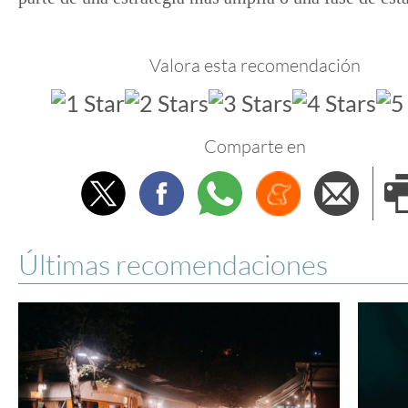
Valora esta recomendación
Comparte en
Twitter
Facebook
Whatsapp
Menéame
Envi
e
Últimas recomendaciones