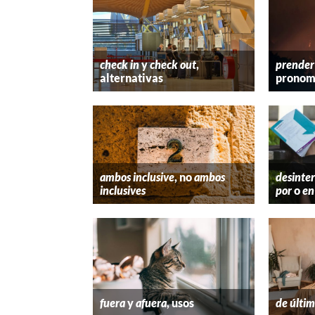
check in
y
check out
,
prender
alternativas
pronom
ambos inclusive
, no
ambos
desinter
inclusives
por
o
en
fuera
y
afuera
, usos
de últim