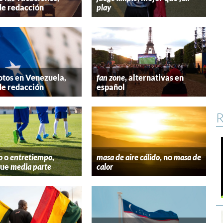
de redacción
play
tos en Venezuela,
fan zone
, alternativas en
de redacción
español
R
o
o
entretiempo
,
masa de aire cálido
, no
masa de
que
media parte
calor