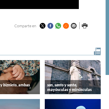
Twitter
Facebook
Whatsapp
Menéame
Enviar por
Imprimir
Comparte en
email
y
biznieto
, ambas
san
,
santo
y
santa
,
mayúsculas y minúsculas