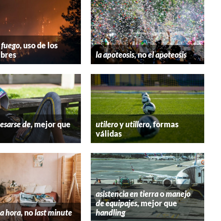
 fuego
, uso de los
bres
la apoteosis
, no
el apoteosis
esarse de
, mejor que
utilero
y
utillero
, formas
válidas
asistencia en tierra
o
manejo
de equipajes
, mejor que
a hora
, no
last minute
handling