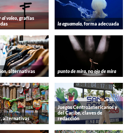
y
al voleo
, grafías
adas
la aguamala
, forma adecuada
hion
, alternativas
punto de mira
, no
ojo de mira
Juegos Centroamericanos y
del Caribe, claves de
r
, alternativas
redacción