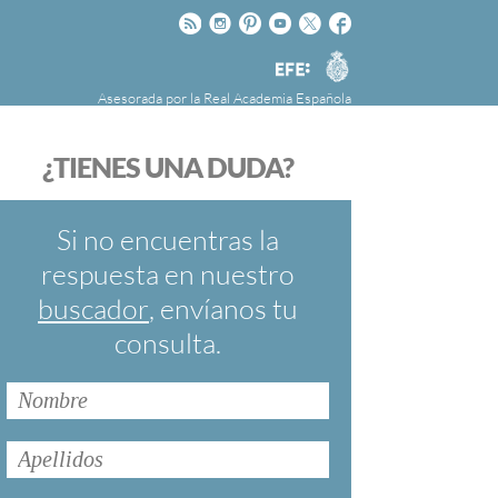
Rss
Instagram
Pinteres
Youtube
Twitter
Facebook
RAE
Agencia
EFE
Asesorada por la
Real Academia Española
nú
NOTICIAS
SOBRE LA FUNDÉURAE
¿TIENES UNA DUDA?
FundéuRAE es una fundación patrocinada por
la Agencia Efe y la Real Academia Española,
cuyo objetivo es colaborar con el buen uso del
Si no encuentras la
español en los medios de comunicación y en
respuesta en nuestro
Internet.
buscador
, envíanos tu
consulta.