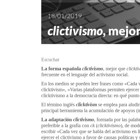
18/01/2019
clictivismo
, mejo
Escuchar
La forma española
clictivismo
, mejor que
clickt
frecuente en el lenguaje del activismo social.
En los medios se pueden leer frases como «Cada vez
clicktivism», «Varias plataformas permiten ejercer
clicktivismo a la democracia directa: en qué punto e
El término inglés
clicktivism
se emplea para aludir
principal herramienta la acumulación de apoyos (m
La adaptación
clictivismo
, formada por las pala
preferible a la grafía con
ck
(
clicktivismo
), de mod
escribir «Cada vez que se habla del activismo en lí
ejercer el clictivismo a favor de causas políticas 