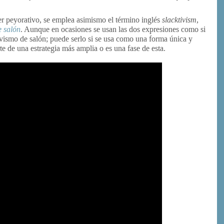
er peyorativo, se emplea asimismo el término inglés
slacktivism
,
e salón
. Aunque en ocasiones se usan las dos expresiones como si
ivismo de salón; puede serlo si se usa como una forma única y
rte de una estrategia más amplia o es una fase de esta.