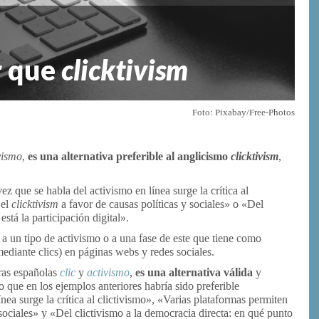
r que
clicktivism
Foto: Pixabay/Free-Photos
ivismo
,
es una alternativa preferible al anglicismo
clicktivism
,
 que se habla del activismo en línea surge la crítica al
 el
clicktivism
a favor de causas políticas y sociales» o «Del
stá la participación digital».
 a un tipo de activismo o a una fase de este que tiene como
ediante clics) en páginas webs y redes sociales.
bras españolas
clic
y
activismo
,
es una alternativa válida
y
o que en los ejemplos anteriores habría sido preferible
nea surge la crítica al clictivismo», «Varias plataformas permiten
y sociales» y «Del clictivismo a la democracia directa: en qué punto