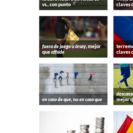
vs.
, con punto
claves 
fuera de juego
u
órsay
, mejor
terremo
que
offside
claves 
descans
en caso de que
, no
en caso que
mejor 