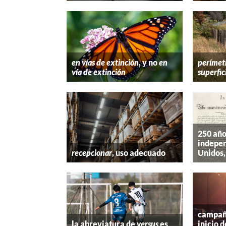
en vías de extinción
, y no
en
perímet
vía de extinción
superfic
250 año
indepen
recepcionar
, uso adecuado
Unidos,
campaña
la abreviatura de
versus
es
inicio d