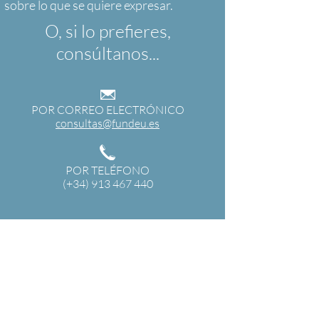
O, si lo prefieres,
consúltanos...
POR CORREO ELECTRÓNICO
consultas@fundeu.es
POR TELÉFONO
(+34) 913 467 440