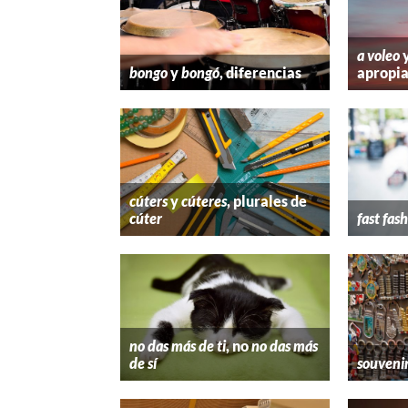
a voleo
bongo
y
bongó
, diferencias
apropi
cúters
y
cúteres
, plurales de
cúter
fast fas
no das más de ti
, no
no das más
de sí
souveni