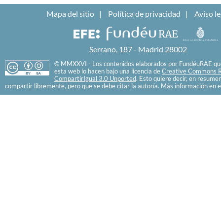
Mapa del sitio
Política de privacidad
Aviso le
Serrano, 187 - Madrid 28002
© MMXXVI - Los contenidos elaborados por FundéuRAE que
esta web lo hacen bajo una licencia de
Creative Commons R
CompartirIgual 3.0 Unported
. Esto quiere decir, en resume
compartir libremente, pero que se debe citar la autoría. Más información en e