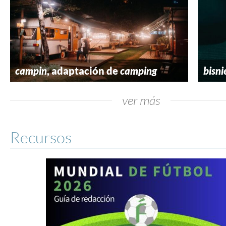
campin
, adaptación de
camping
bisni
ver más
Recursos