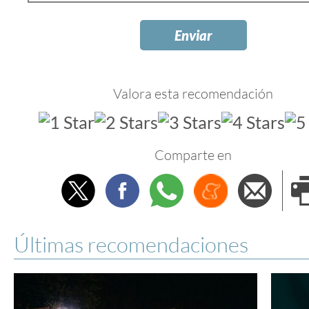
Valora esta recomendación
Comparte en
Twitter
Facebook
Whatsapp
Menéame
Envi
e
Últimas recomendaciones