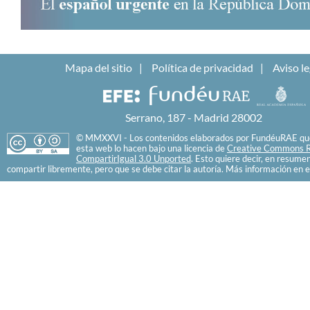
Mapa del sitio
Política de privacidad
Aviso le
Serrano, 187 - Madrid 28002
© MMXXVI - Los contenidos elaborados por FundéuRAE que
esta web lo hacen bajo una licencia de
Creative Commons R
CompartirIgual 3.0 Unported
. Esto quiere decir, en resume
compartir libremente, pero que se debe citar la autoría. Más información en e