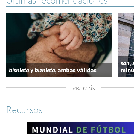
san
,
bisnieto
y
biznieto
, ambas válidas
minú
ver más
Recursos