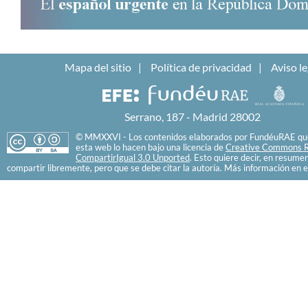
Mapa del sitio
Política de privacidad
Aviso le
Serrano, 187 - Madrid 28002
© MMXXVI - Los contenidos elaborados por FundéuRAE que
esta web lo hacen bajo una licencia de
Creative Commons R
CompartirIgual 3.0 Unported
. Esto quiere decir, en resume
compartir libremente, pero que se debe citar la autoría. Más información en e