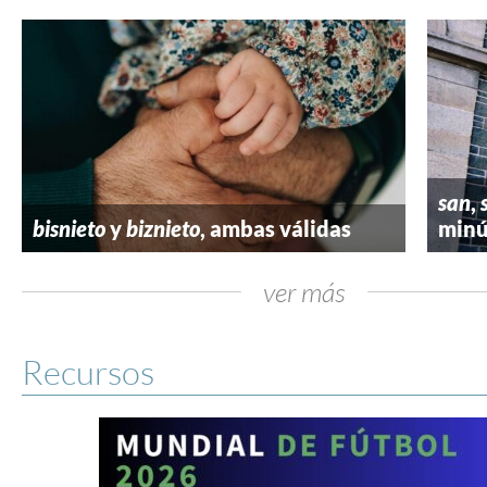
san
,
bisnieto
y
biznieto
, ambas válidas
minú
ver más
Recursos