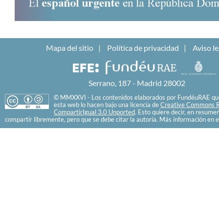
Mapa del sitio
Política de privacidad
Aviso le
Serrano, 187 - Madrid 28002
© MMXXVI - Los contenidos elaborados por FundéuRAE que
esta web lo hacen bajo una licencia de
Creative Commons R
CompartirIgual 3.0 Unported
. Esto quiere decir, en resume
compartir libremente, pero que se debe citar la autoría. Más información en e