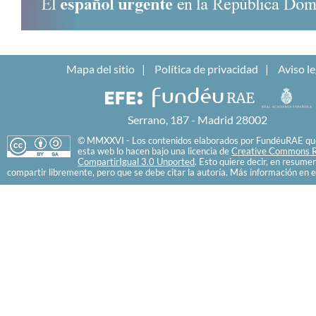
Mapa del sitio
Política de privacidad
Aviso le
Serrano, 187 - Madrid 28002
© MMXXVI - Los contenidos elaborados por FundéuRAE que
esta web lo hacen bajo una licencia de
Creative Commons R
CompartirIgual 3.0 Unported
. Esto quiere decir, en resume
compartir libremente, pero que se debe citar la autoría. Más información en e