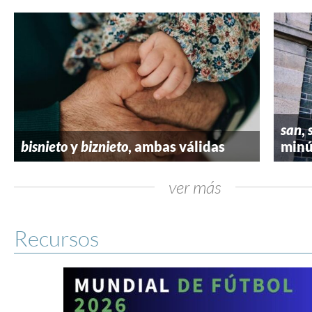
san
,
bisnieto
y
biznieto
, ambas válidas
minú
ver más
Recursos