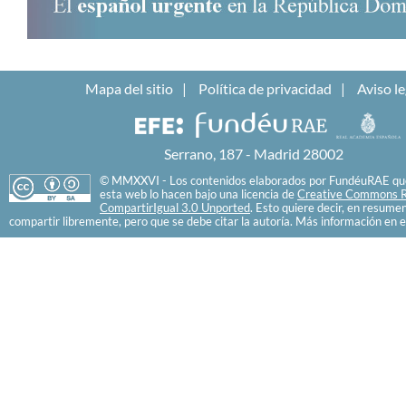
Mapa del sitio
Política de privacidad
Aviso le
Serrano, 187 - Madrid 28002
© MMXXVI - Los contenidos elaborados por FundéuRAE que
esta web lo hacen bajo una licencia de
Creative Commons R
CompartirIgual 3.0 Unported
. Esto quiere decir, en resume
compartir libremente, pero que se debe citar la autoría. Más información en e