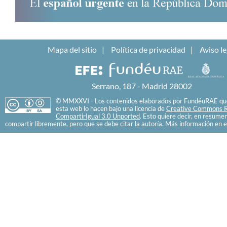
Mapa del sitio
Política de privacidad
Aviso le
Serrano, 187 - Madrid 28002
© MMXXVI - Los contenidos elaborados por FundéuRAE que
esta web lo hacen bajo una licencia de
Creative Commons R
CompartirIgual 3.0 Unported
. Esto quiere decir, en resume
compartir libremente, pero que se debe citar la autoría. Más información en e