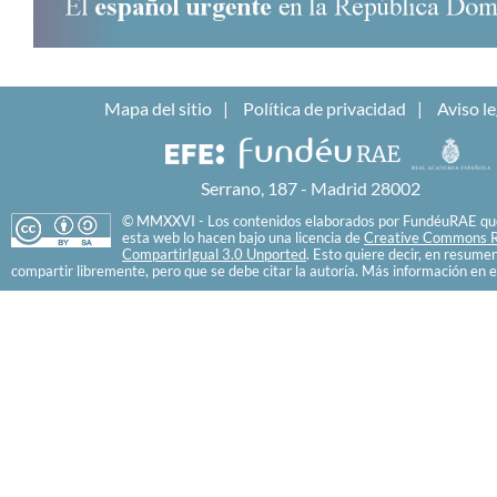
Mapa del sitio
Política de privacidad
Aviso le
Serrano, 187 - Madrid 28002
© MMXXVI - Los contenidos elaborados por FundéuRAE que
esta web lo hacen bajo una licencia de
Creative Commons R
CompartirIgual 3.0 Unported
. Esto quiere decir, en resume
compartir libremente, pero que se debe citar la autoría. Más información en e