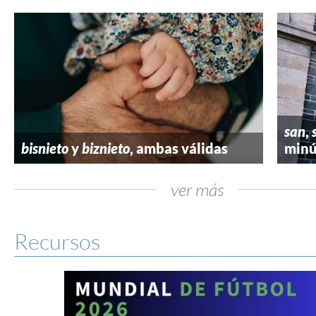
san
,
bisnieto
y
biznieto
, ambas válidas
minú
ver más
Recursos