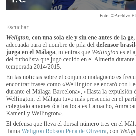
Foto: ©Archivo Ef
Escuchar
Weligton
,
con una sola ele y sin ene antes de la ge,
adecuada para el nombre de pila del
defensor brasi
juega en el Málaga
, mientras que
Wellington
es el a
del futbolista que jugó cedido en el Almería durante 
temporada 2014/2015.
En las noticias sobre el conjunto malagueño es frec
encontrar frases como «Wellington se encaró con L
durante el Málaga-Barcelona», «Hasta la expulsión 
Wellington, el Málaga tuvo más presencia en el part
colegiado amonestó a los locales Camacho, Amrabat
Kameni y Wellington».
El defensa que lleva el dorsal número tres en el Mál
llama
Weligton Robson Pena de Oliveira
, con
Welig