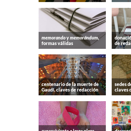
memorando
y
memorándum
,
donació
formas válidas
de reda
centenario de la muerte de
sedes d
Gaudí, claves de redacción
claves 
superviviente a largo plazo
,
decorac