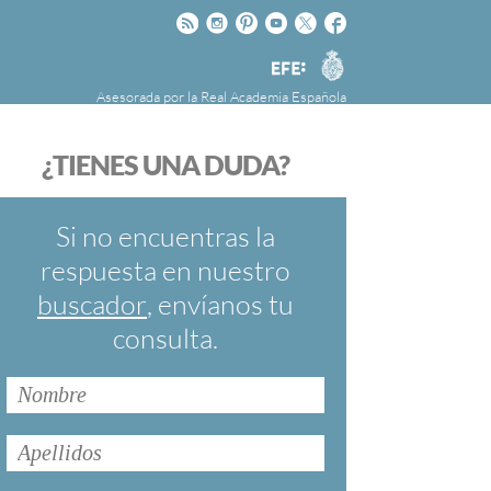
Rss
Instagram
Pinteres
Youtube
Twitter
Facebook
RAE
Agencia
EFE
Asesorada por la
Real Academia Española
nú
NOTICIAS
SOBRE LA FUNDÉURAE
¿TIENES UNA DUDA?
FundéuRAE es una fundación patrocinada por
la Agencia Efe y la Real Academia Española,
cuyo objetivo es colaborar con el buen uso del
Si no encuentras la
español en los medios de comunicación y en
respuesta en nuestro
Internet.
buscador
, envíanos tu
consulta.