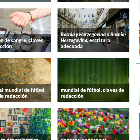
Bosnia y Herzegovina
o
Bosnia-
n de sangre, claves
Herzegovina
, escritura
cción
adecuada
el mundial de fútbol,
mundial de fútbol, claves de
de redacción
redacción
ión dopaminérgica
,
una vez
y
una vez que
,