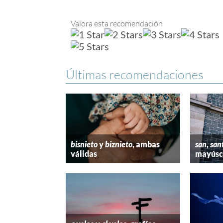
Valora esta recomendación
Últimas recomendaciones
bisnieto
y
biznieto
, ambas
san
,
san
válidas
mayúscu