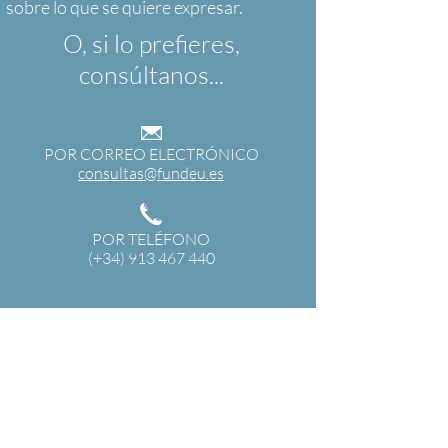
O, si lo prefieres,
consúltanos...
POR CORREO ELECTRÓNICO
consultas@fundeu.es
POR TELÉFONO
(+34) 913 467 440