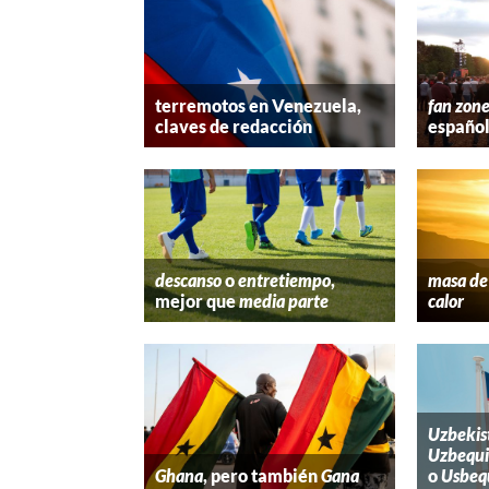
terremotos en Venezuela,
fan zon
claves de redacción
españo
descanso
o
entretiempo
,
masa de 
mejor que
media parte
calor
Uzbekis
Uzbequi
Ghana
, pero también
Gana
o
Usbeq