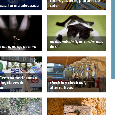
cúters
y
cúteres
, plurales de
mala
, forma adecuada
cúter
no das más de ti
, no
no das más
e mira
, no
ojo de mira
de sí
 Centroamericanos y
ibe, claves de
check in
y
check out
,
ión
alternativas