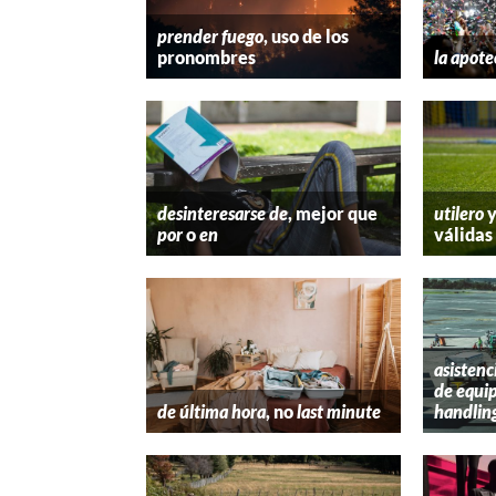
prender fuego
, uso de los
pronombres
la apote
desinteresarse de
, mejor que
utilero
por
o
en
válidas
asistenc
de equip
de última hora
, no
last minute
handlin