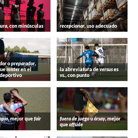
tura
, con minúsculas
recepcionar
, uso adecuado
dor
o
preparador
,
que
míster
en el
la abreviatura de
versus
es
deportivo
vs.
, con punto
mpio
, mejor que
fair
fuera de juego
u
órsay
, mejor
que
offside