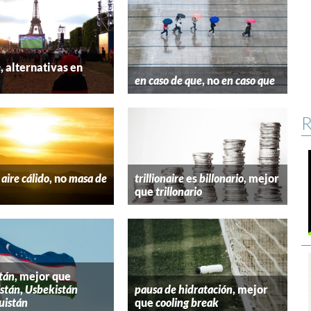
e
, alternativas en
l
en caso de que
, no
en caso que
R
aire cálido
, no
masa de
trillionaire
es
billonario
, mejor
que
trillonario
tán
, mejor que
stán
,
Usbekistán
pausa de hidratación
, mejor
uistán
que
cooling break