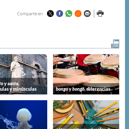
Twitter
Facebook
Whatsapp
Menéame
Enviar por
Imprimir
Comparte en
email
to
y
santa
,
las y minúsculas
bongo
y
bongó
, diferencias