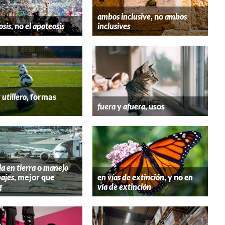
ambos inclusive
, no
ambos
osis
, no
el apoteosis
inclusives
y
utillero
, formas
fuera
y
afuera
, usos
ia en tierra
o
manejo
ajes
, mejor que
en vías de extinción
, y no
en
g
vía de extinción