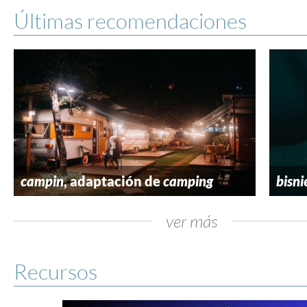
Últimas recomendaciones
campin
, adaptación de
camping
bisni
ver más
Recursos