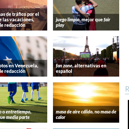
s de tráfico por el
e las vacaciones,
juego limpio
, mejor que
fair
de redacción
play
tos en Venezuela,
fan zone
, alternativas en
de redacción
español
R
o
o
entretiempo
,
masa de aire cálido
, no
masa de
que
media parte
calor