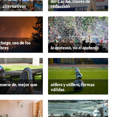
del Caribe, claves de
r
, alternativas
redacción
 fuego
, uso de los
bres
la apoteosis
, no
el apoteosis
esarse de
, mejor que
utilero
y
utillero
, formas
válidas