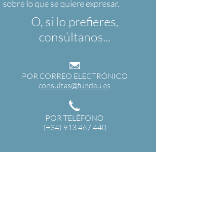
O, si lo prefieres,
consúltanos...
POR CORREO ELECTRÓNICO
consultas@fundeu.es
POR TELÉFONO
(+34) 913 467 440