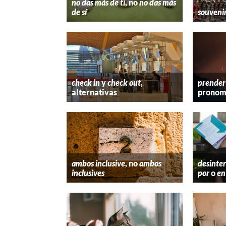
no das más de ti
, no
no das más
de sí
souveni
check in
y
check out
,
prender
alternativas
pronom
ambos inclusive
, no
ambos
desinter
inclusives
por
o
en