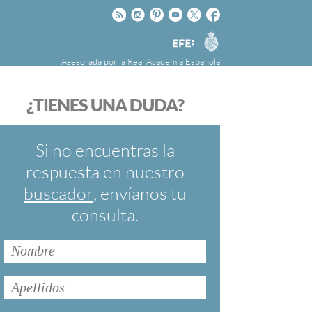
Rss
Instagram
Pinteres
Youtube
Twitter
Facebook
RAE
Agencia
EFE
Asesorada por la
Real Academia Española
nú
NOTICIAS
SOBRE LA FUNDÉURAE
¿TIENES UNA DUDA?
FundéuRAE es una fundación patrocinada por
la Agencia Efe y la Real Academia Española,
cuyo objetivo es colaborar con el buen uso del
Si no encuentras la
español en los medios de comunicación y en
respuesta en nuestro
Internet.
buscador
, envíanos tu
consulta.