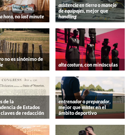
asistencia en tierra
o
manejo
de equipajes
, mejor que
a hora
, no
last minute
handling
ro
no es sinónimo de
ie
alta costura
, con minúsculas
s de la
entrenador
o
preparador
,
dencia de Estados
mejor que
míster
en el
 claves de redacción
ámbito deportivo