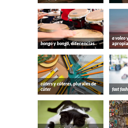
a voleo
bongo
y
bongó
, diferencias
apropi
cúters
y
cúteres
, plurales de
cúter
fast fas