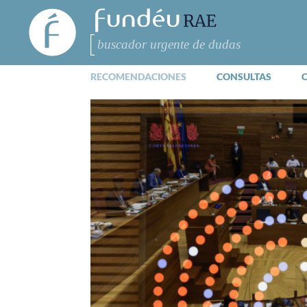
FundéuRAE
- Fundación
del Español
Buscar
Urgente
RECOMENDACIONES
CONSULTAS