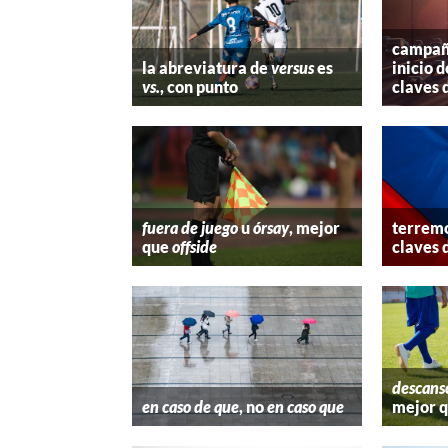
campaña
la abreviatura de
versus
es
inicio d
vs.
, con punto
claves 
fuera de juego
u
órsay
, mejor
terremo
que
offside
claves 
descans
en caso de que
, no
en caso que
mejor 