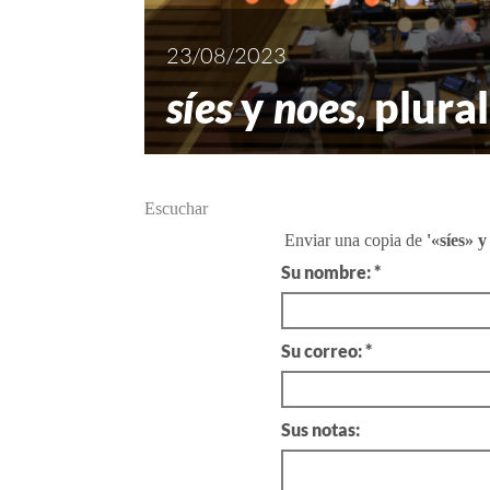
23/08/2023
síes
y
noes
, plura
Escuchar
Enviar una copia de
'«síes» y
Su nombre: *
Su correo: *
Sus notas: