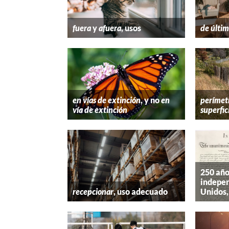
fuera
y
afuera
, usos
de últim
en vías de extinción
, y no
en
perímet
vía de extinción
superfic
250 año
indepen
recepcionar
, uso adecuado
Unidos,