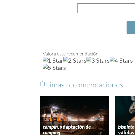
Valora esta recomendación
Últimas recomendaciones
campin
, adaptación de
bisnieto
camping
válidas