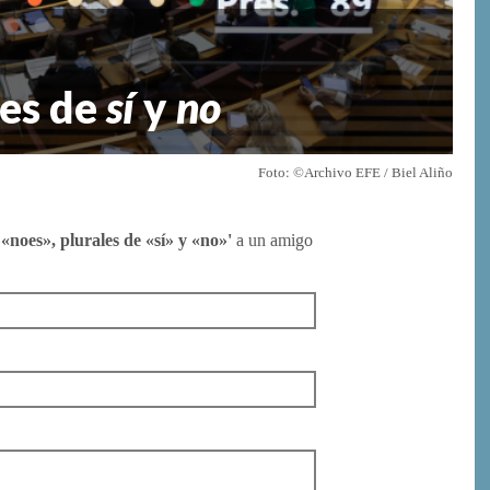
les de
sí
y
no
Foto: ©Archivo EFE / Biel Aliño
 «noes», plurales de «sí» y «no»'
a un amigo