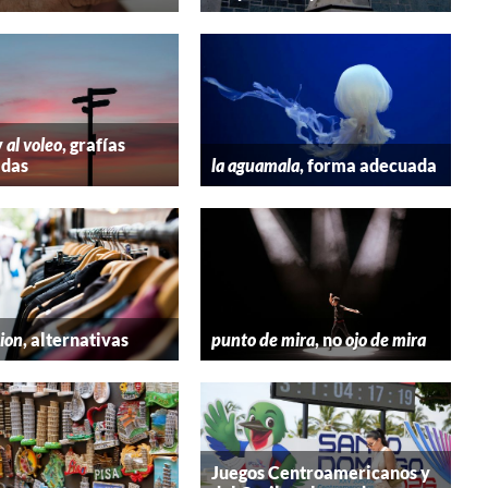
y
al voleo
, grafías
adas
la aguamala
, forma adecuada
hion
, alternativas
punto de mira
, no
ojo de mira
Juegos Centroamericanos y