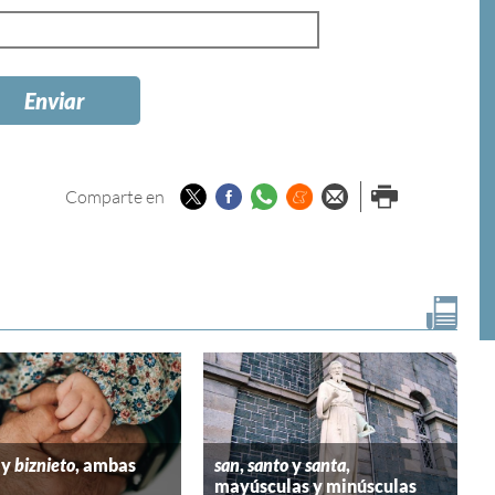
Twitter
Facebook
Whatsapp
Menéame
Enviar por
Imprimir
Comparte en
email
y
biznieto
, ambas
san
,
santo
y
santa
,
mayúsculas y minúsculas