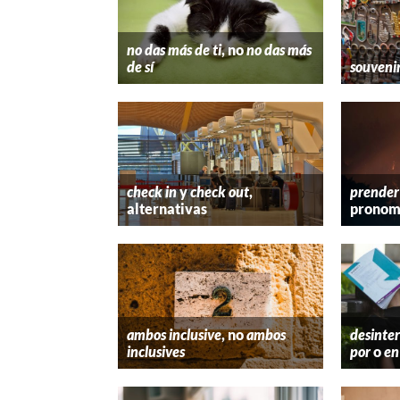
no das más de ti
, no
no das más
de sí
souveni
check in
y
check out
,
prender
alternativas
pronom
ambos inclusive
, no
ambos
desinter
inclusives
por
o
en