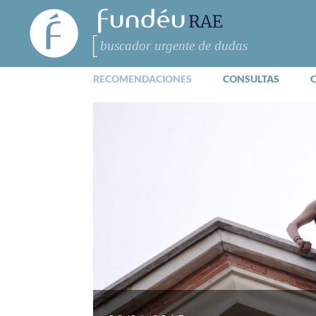
FundéuRAE
- Fundación
del Español
Buscar
Urgente
RECOMENDACIONES
CONSULTAS