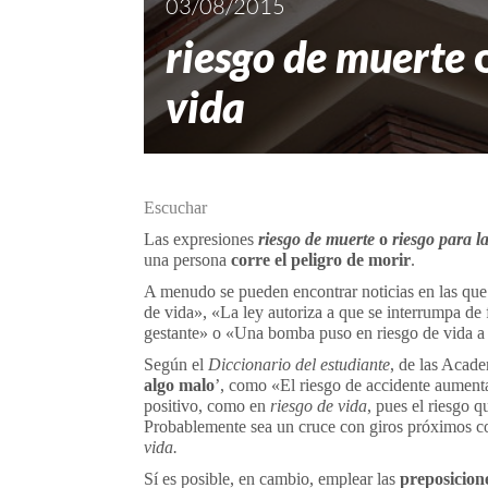
03/08/2015
riesgo de muerte
vida
Escuchar
Las expresiones
riesgo de muerte
o
riesgo para la
una persona
corre el peligro de morir
.
A menudo se pueden encontrar noticias en las que
de vida», «La ley autoriza a que se interrumpa de 
gestante» o «Una bomba puso en riesgo de vida a 
Según el
Diccionario del estudiante
, de las Acad
algo malo
’, como «El riesgo de accidente aumenta
positivo, como en
riesgo de vida
, pues el riesgo q
Probablemente sea un cruce con giros próximos
vida.
Sí es posible, en cambio, emplear las
preposicion