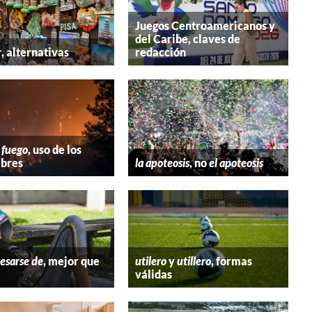
Juegos Centroamericanos y
del Caribe, claves de
r
, alternativas
redacción
 fuego
, uso de los
bres
la apoteosis
, no
el apoteosis
esarse de
, mejor que
utilero
y
utillero
, formas
válidas