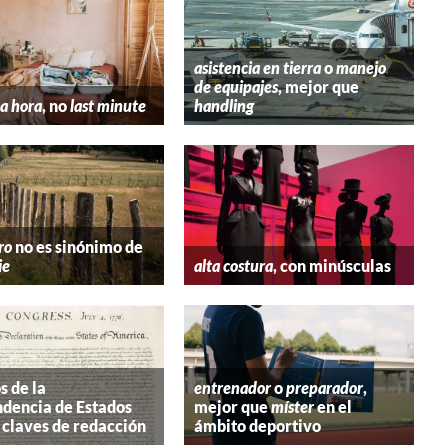
asistencia en tierra
o
manejo
de equipajes
, mejor que
a hora
, no
last minute
handling
ro
no es sinónimo de
ie
alta costura
, con minúsculas
s de la
entrenador
o
preparador
,
dencia de Estados
mejor que
míster
en el
 claves de redacción
ámbito deportivo