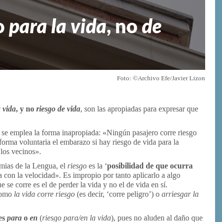
o
para la vida
, no
de
Foto: ©Archivo Efe/Javier Lizon
 vida
, y no
riesgo de vida
, son las apropiadas para expresar que
 se emplea la forma inapropiada: «Ningún pasajero corre riesgo
forma voluntaria el embarazo si hay riesgo de vida para la
los vecinos».
emias de la Lengua, el
riesgo
es la ‘
posibilidad de que ocurra
 con la velocidad». Es impropio por tanto aplicarlo a algo
ue se corre es el de perder la vida y no el de vida en sí.
 como
la vida corre riesgo
(es decir, ‘corre peligro’) o
arriesgar la
es
para
o
en
(
riesgo para/en la vida
), pues no aluden al daño que