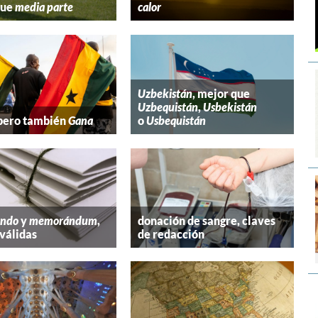
que
media parte
calor
Uzbekistán
, mejor que
Uzbequistán
,
Usbekistán
 pero también
Gana
o
Usbequistán
ndo
y
memorándum
,
donación de sangre, claves
válidas
de redacción