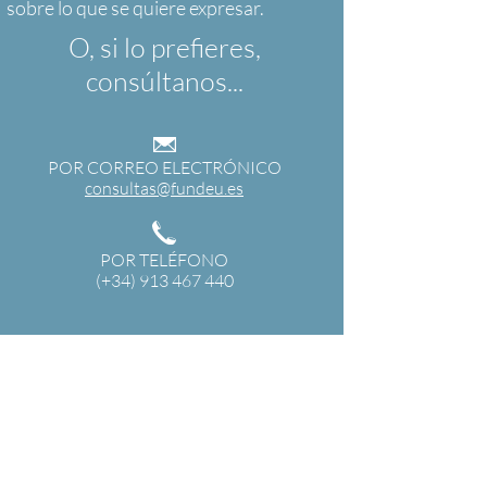
O, si lo prefieres,
consúltanos...
POR CORREO ELECTRÓNICO
consultas@fundeu.es
POR TELÉFONO
(+34) 913 467 440