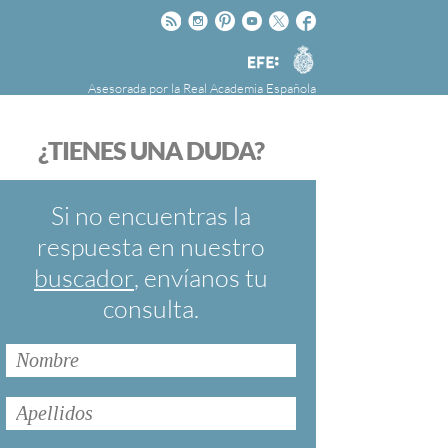
Rss
Instagram
Pinteres
Youtube
Twitter
Facebook
RAE
Agencia
EFE
Asesorada por la
Real Academia Española
nú
NOTICIAS
SOBRE LA FUNDÉURAE
¿TIENES UNA DUDA?
FundéuRAE es una fundación patrocinada por
la Agencia Efe y la Real Academia Española,
cuyo objetivo es colaborar con el buen uso del
Si no encuentras la
español en los medios de comunicación y en
respuesta en nuestro
Internet.
buscador
, envíanos tu
consulta.