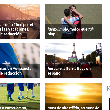
s de tráfico por el
e las vacaciones,
juego limpio
, mejor que
fair
de redacción
play
tos en Venezuela,
fan zone
, alternativas en
de redacción
español
R
o
o
entretiempo
,
masa de aire cálido
, no
masa de