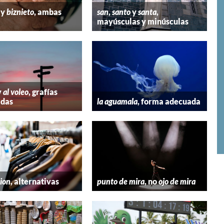
y
biznieto
, ambas
san
,
santo
y
santa
,
mayúsculas y minúsculas
y
al voleo
, grafías
adas
la aguamala
, forma adecuada
hion
, alternativas
punto de mira
, no
ojo de mira