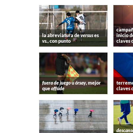
campaña
la abreviatura de
versus
es
inicio d
vs.
, con punto
claves 
fuera de juego
u
órsay
, mejor
terremo
que
offside
claves 
descans