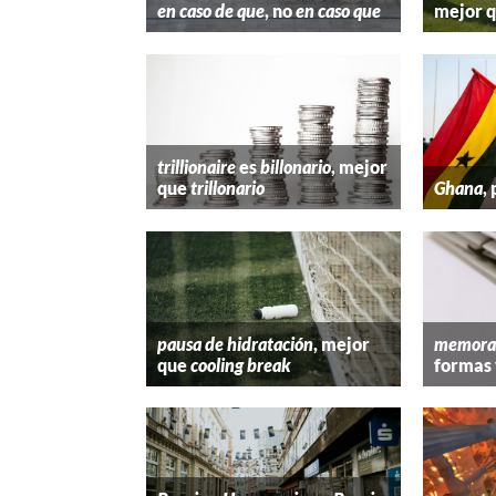
en caso de que
, no
en caso que
mejor 
trillionaire
es
billonario
, mejor
que
trillonario
Ghana
,
pausa de hidratación
, mejor
memora
que
cooling break
formas 