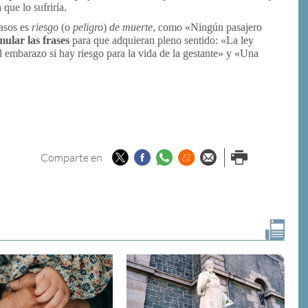
que lo sufriría.
asos es
riesgo
(o
peligro
)
de muerte
, como «Ningún pasajero
mular las frases
para que adquieran pleno sentido: «La ley
l embarazo si hay riesgo para la vida de la gestante» y «Una
Twitter
Facebook
Whatsapp
Menéame
Enviar por
Imprimir
Comparte en
email