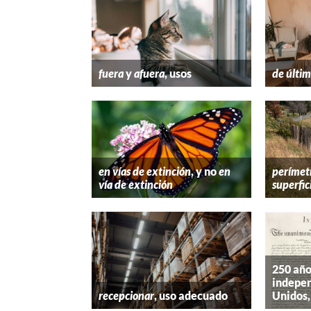
fuera
y
afuera
, usos
de últim
en vías de extinción
, y no
en
perímet
vía de extinción
superfic
250 año
indepen
recepcionar
, uso adecuado
Unidos,