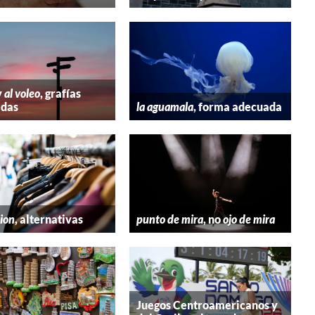
y
al voleo
, grafías
adas
la aguamala
, forma adecuada
hion
, alternativas
punto de mira
, no
ojo de mira
Juegos Centroamericanos y