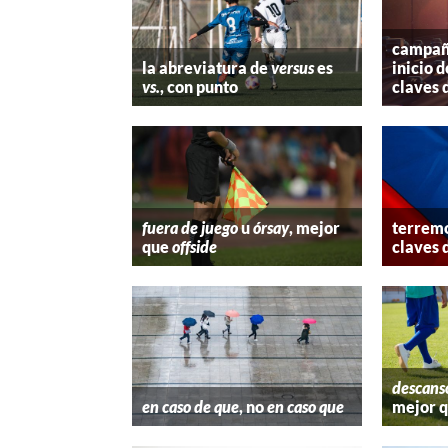
campaña
la abreviatura de
versus
es
inicio d
vs.
, con punto
claves 
fuera de juego
u
órsay
, mejor
terremo
que
offside
claves 
descans
en caso de que
, no
en caso que
mejor 