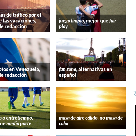
s de tráfico por el
e las vacaciones,
juego limpio
, mejor que
fair
de redacción
play
tos en Venezuela,
fan zone
, alternativas en
de redacción
español
R
o
o
entretiempo
,
masa de aire cálido
, no
masa de
que
media parte
calor