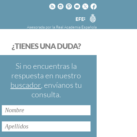
Rss
Instagram
Pinteres
Youtube
Twitter
Facebook
RAE
Agencia
EFE
Asesorada por la
Real Academia Española
nú
NOTICIAS
SOBRE LA FUNDÉURAE
¿TIENES UNA DUDA?
FundéuRAE es una fundación patrocinada por
la Agencia Efe y la Real Academia Española,
cuyo objetivo es colaborar con el buen uso del
Si no encuentras la
español en los medios de comunicación y en
respuesta en nuestro
Internet.
buscador
, envíanos tu
consulta.