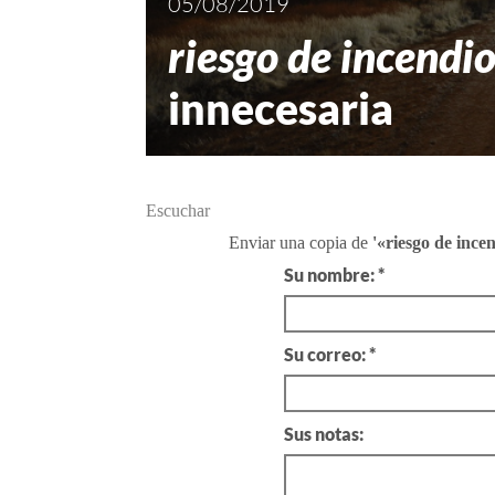
05/08/2019
riesgo de incendi
innecesaria
Escuchar
Enviar una copia de
'«riesgo de inc
Su nombre: *
Su correo: *
Sus notas: