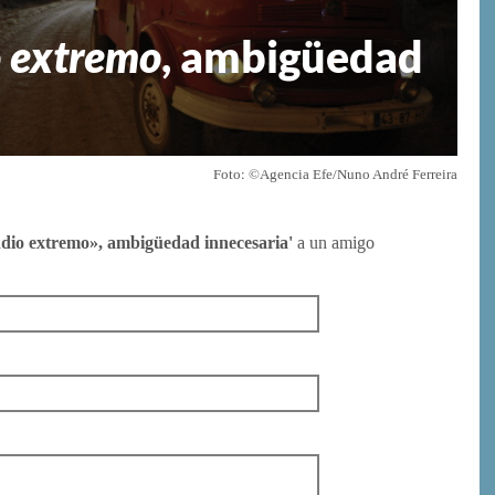
o extremo
, ambigüedad
Foto: ©Agencia Efe/Nuno André Ferreira
endio extremo», ambigüedad innecesaria'
a un amigo