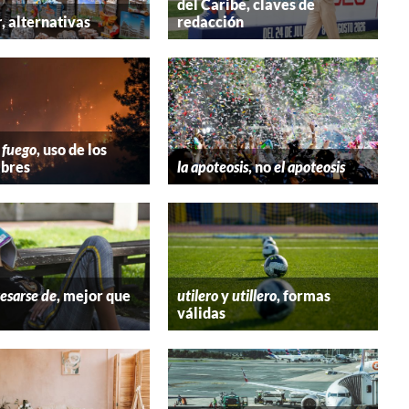
del Caribe, claves de
r
, alternativas
redacción
 fuego
, uso de los
bres
la apoteosis
, no
el apoteosis
esarse de
, mejor que
utilero
y
utillero
, formas
válidas