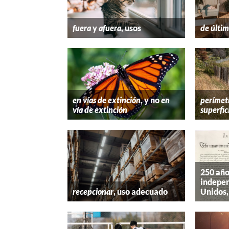
fuera
y
afuera
, usos
de últim
en vías de extinción
, y no
en
perímet
vía de extinción
superfic
250 año
indepen
recepcionar
, uso adecuado
Unidos,