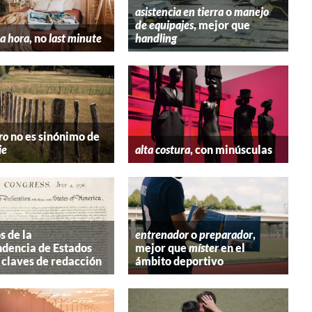
asistencia en tierra
o
manejo
de equipajes
, mejor que
a hora
, no
last minute
handling
ro
no es sinónimo de
ie
alta costura
, con minúsculas
s de la
entrenador
o
preparador
,
dencia de Estados
mejor que
míster
en el
 claves de redacción
ámbito deportivo