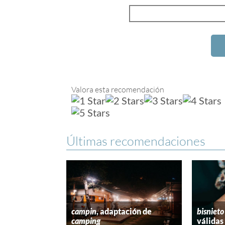
Valora esta recomendación
Últimas recomendaciones
campin
, adaptación de
bisnieto
camping
válidas