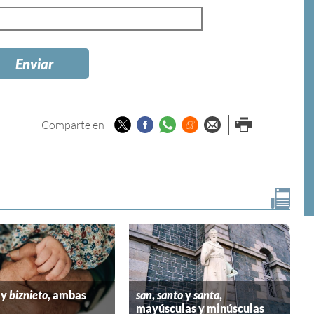
Twitter
Facebook
Whatsapp
Menéame
Enviar por
Imprimir
Comparte en
email
y
biznieto
, ambas
san
,
santo
y
santa
,
mayúsculas y minúsculas