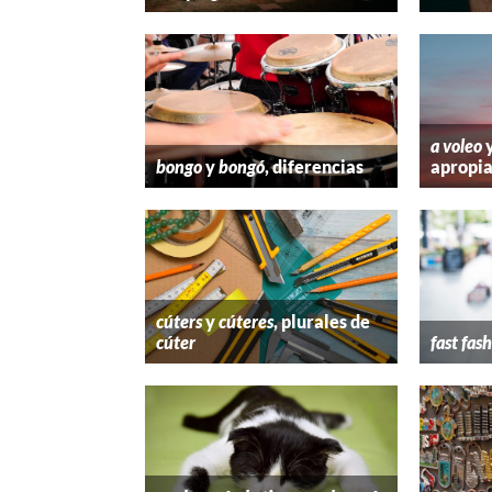
a voleo
bongo
y
bongó
, diferencias
apropi
cúters
y
cúteres
, plurales de
cúter
fast fas