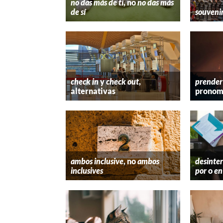
no das más de ti
, no
no das más
de sí
souveni
check in
y
check out
,
prender
alternativas
pronom
ambos inclusive
, no
ambos
desinter
inclusives
por
o
en