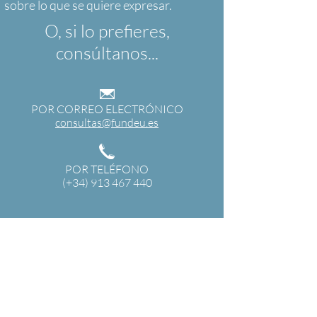
O, si lo prefieres,
consúltanos...
POR CORREO ELECTRÓNICO
consultas@fundeu.es
POR TELÉFONO
(+34) 913 467 440