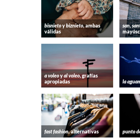
bisnieto
y
biznieto
, ambas
san
,
san
válidas
mayúscu
a voleo
y
al voleo
, grafías
apropiadas
la agua
fast fashion
, alternativas
punto d