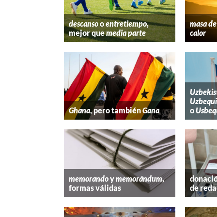
descanso
o
entretiempo
,
masa de 
mejor que
media parte
calor
Uzbekis
Uzbequi
Ghana
, pero también
Gana
o
Usbeq
memorando
y
memorándum
,
donació
formas válidas
de reda