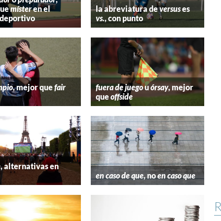
que
míster
en el
la abreviatura de
versus
es
deportivo
vs.
, con punto
mpio
, mejor que
fair
fuera de juego
u
órsay
, mejor
que
offside
e
, alternativas en
l
en caso de que
, no
en caso que
R