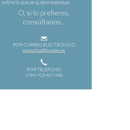
O, si lo prefieres,
consúltanos...
POR CORREO ELECTRÓNICO
consultas@fundeu.es
POR TELÉFONO
(+34) 913 467 440