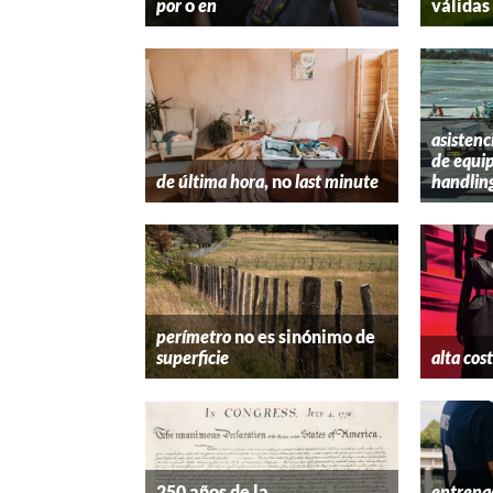
por
o
en
válidas
asistenc
de equip
de última hora
, no
last minute
handlin
perímetro
no es sinónimo de
superficie
alta cos
250 años de la
entrena