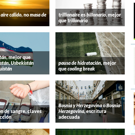
aire cálido
, no
masa de
trillionaire
es
billonario
, mejor
que
trillonario
tán
, mejor que
stán
,
Usbekistán
pausa de hidratación
, mejor
uistán
que
cooling break
Bosnia y Herzegovina
o
Bosnia-
n de sangre, claves
Herzegovina
, escritura
cción
adecuada