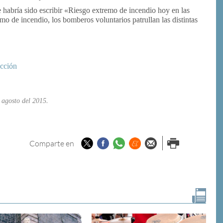
e habría sido escribir «Riesgo extremo de incendio hoy en las
remo de incendio, los bomberos voluntarios patrullan las distintas
acción
 agosto del 2015
.
Twitter
Facebook
Whatsapp
Menéame
Enviar por
Imprimir
Comparte en
email