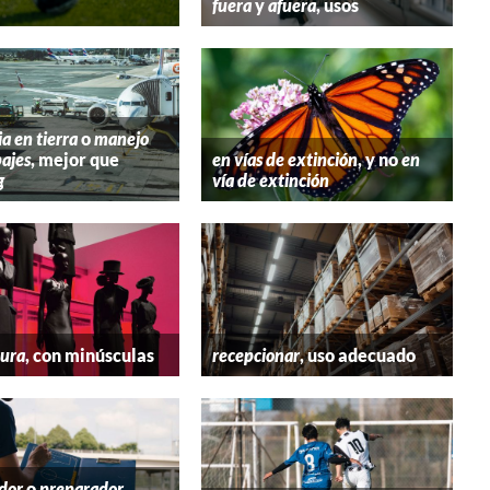
fuera
y
afuera
, usos
ia en tierra
o
manejo
ajes
, mejor que
en vías de extinción
, y no
en
g
vía de extinción
tura
, con minúsculas
recepcionar
, uso adecuado
dor
o
preparador
,