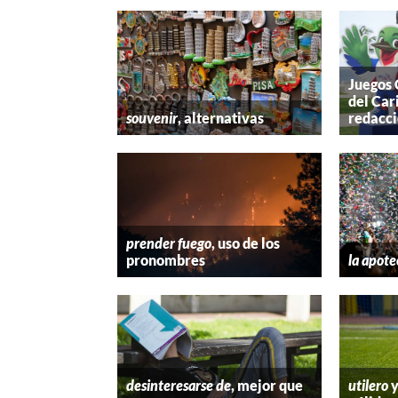
Juegos
del Car
souvenir
, alternativas
redacc
prender fuego
, uso de los
pronombres
la apote
desinteresarse de
, mejor que
utilero