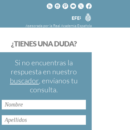
Rss
Instagram
Pinteres
Youtube
Twitter
Facebook
RAE
Agencia
EFE
Asesorada por la
Real Academia Española
nú
NOTICIAS
SOBRE LA FUNDÉURAE
¿TIENES UNA DUDA?
FundéuRAE es una fundación patrocinada por
la Agencia Efe y la Real Academia Española,
cuyo objetivo es colaborar con el buen uso del
Si no encuentras la
español en los medios de comunicación y en
respuesta en nuestro
Internet.
buscador
, envíanos tu
consulta.