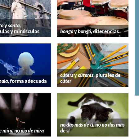
to
y
santa
,
las y minúsculas
bongo
y
bongó
, diferencias
cúters
y
cúteres
, plurales de
mala
, forma adecuada
cúter
no das más de ti
, no
no das más
e mira
, no
ojo de mira
de sí