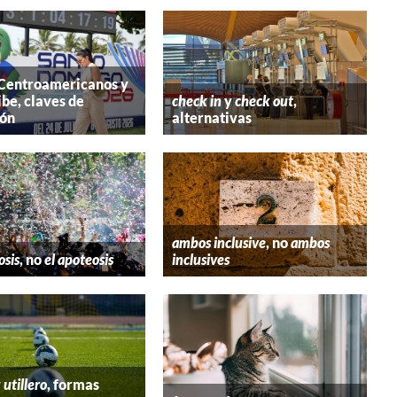
 Centroamericanos y
ibe, claves de
check in
y
check out
,
ión
alternativas
ambos inclusive
, no
ambos
osis
, no
el apoteosis
inclusives
y
utillero
, formas