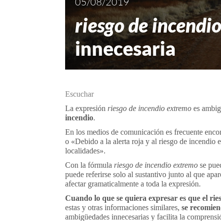
05/08/2019
riesgo de incendi
innecesaria
Escuchar
La expresión
riesgo de incendio extremo
es ambig
incendio
.
En los medios de comunicación es frecuente encon
o «Debido a la alerta roja y al riesgo de incendio 
localidades».
Con la fórmula
riesgo de incendio extremo
se pued
puede referirse solo al sustantivo junto al que apa
afectar gramaticalmente a toda la expresión.
Cuando lo que se quiera expresar es que el rie
estas y otras informaciones similares,
se recomien
ambigüedades innecesarias y facilita la comprensi