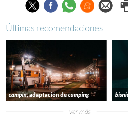
Twitter
Facebook
Whatsapp
Menéame
Envi
e
Últimas recomendaciones
campin
, adaptación de
camping
bisni
ver más