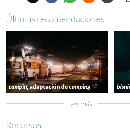
e
Últimas recomendaciones
campin
, adaptación de
camping
bisni
ver más
Recursos