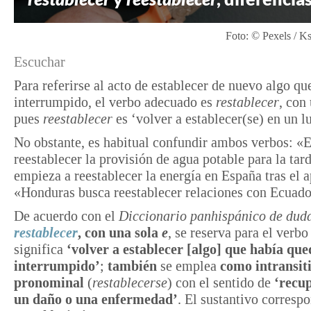
Foto: © Pexels / K
Escuchar
Para referirse al acto de establecer de nuevo algo qu
interrumpido, el verbo adecuado es
restablecer
, con
pues
reestablecer
es ‘volver a establecer(se) en un l
No obstante, es habitual confundir ambos verbos: «
reestablecer la provisión de agua potable para la tar
empieza a reestablecer la energía en España tras el 
«Honduras busca reestablecer relaciones con Ecuado
De acuerdo con el
Diccionario panhispánico de dud
restablecer
, con una sola
e
, se reserva para el verbo
significa
‘volver a establecer [algo] que había qu
interrumpido’
;
también
se emplea
como intransit
pronominal
(
restablecerse
) con el sentido de
‘recu
un daño o una enfermedad’
. El sustantivo corresp