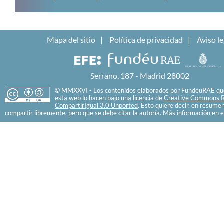
Mapa del sitio
Política de privacidad
Aviso le
Serrano, 187 - Madrid 28002
© MMXXVI - Los contenidos elaborados por FundéuRAE que
esta web lo hacen bajo una licencia de
Creative Commons R
CompartirIgual 3.0 Unported
. Esto quiere decir, en resume
compartir libremente, pero que se debe citar la autoría. Más información en e