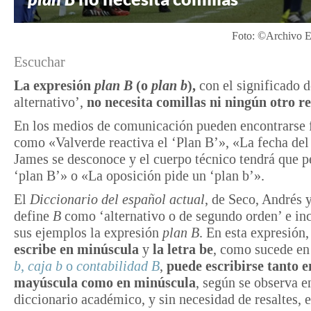
Foto: ©Archivo E
Escuchar
La expresión
plan
B
(o
plan b
)
,
con el significado d
alternativo’,
no necesita comillas ni ningún otro re
En los medios de comunicación pueden encontrarse 
como «Valverde reactiva el ‘Plan B’», «La fecha del
James se desconoce y el cuerpo técnico tendrá que p
‘plan B’» o «La oposición pide un ‘plan b’».
El
Diccionario del español actual
, de Seco, Andrés 
define
B
como ‘alternativo o de segundo orden’ e inc
sus ejemplos la expresión
plan B
. En esta expresión
escribe
en minúscula
y
la letra be
, como sucede e
b
,
caja b
o
contabilidad B
,
puede escribirse tanto e
mayúscula como en minúscula
, según se observa e
diccionario académico, y sin necesidad de resaltes, 