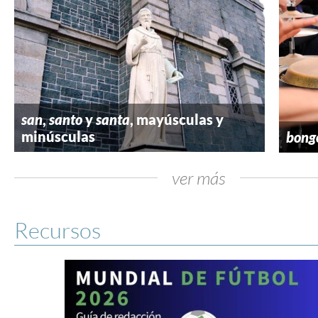
san
,
santo
y
santa
, mayúsculas y
minúsculas
bong
ver más
Recursos