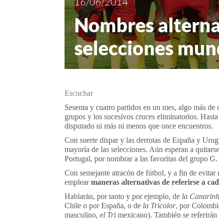
16/06/2014
Nombres alternat
selecciones mun
Escuchar
Sesenta y cuatro partidos en un mes, algo más de d
grupos y los sucesivos cruces eliminatorios. Hasta 
disputado ni más ni menos que once encuentros.
Con suerte dispar y las derrotas de España y Uru
mayoría de las selecciones. Aún esperan a quitarse
Portugal, por nombrar a las favoritas del grupo G.
Con semejante atracón de fútbol, y a fin de evitar
emplear
maneras alternativas de referirse a ca
Hablarán, por tanto y por ejemplo, de
la Canarin
Chile o por España, o de
la Tricolor
, por Colombi
masculino,
el Tri
mexicano). También se referirán 