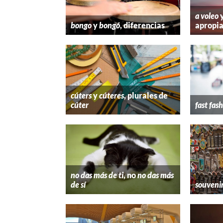
a voleo
bongo
y
bongó
, diferencias
apropi
cúters
y
cúteres
, plurales de
cúter
fast fas
no das más de ti
, no
no das más
de sí
souveni