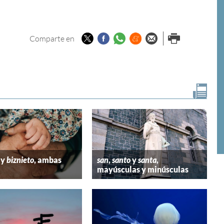
Twitter
Facebook
Whatsapp
Menéame
Enviar por
Imprimir
Comparte en
email
y
biznieto
, ambas
san
,
santo
y
santa
,
mayúsculas y minúsculas