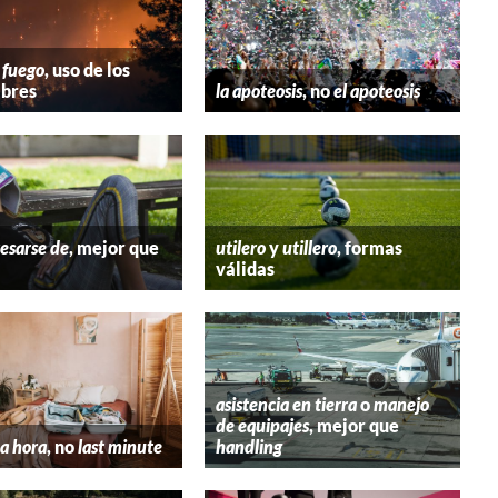
 fuego
, uso de los
bres
la apoteosis
, no
el apoteosis
esarse de
, mejor que
utilero
y
utillero
, formas
válidas
asistencia en tierra
o
manejo
de equipajes
, mejor que
a hora
, no
last minute
handling