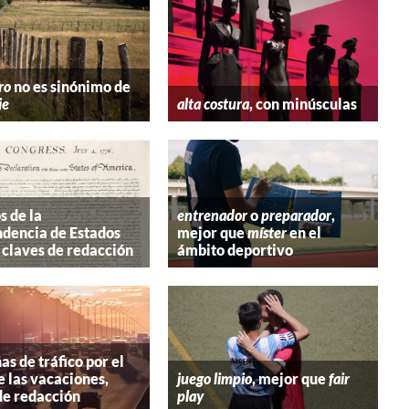
ro
no es sinónimo de
ie
alta costura
, con minúsculas
s de la
entrenador
o
preparador
,
dencia de Estados
mejor que
míster
en el
 claves de redacción
ámbito deportivo
s de tráfico por el
e las vacaciones,
juego limpio
, mejor que
fair
de redacción
play