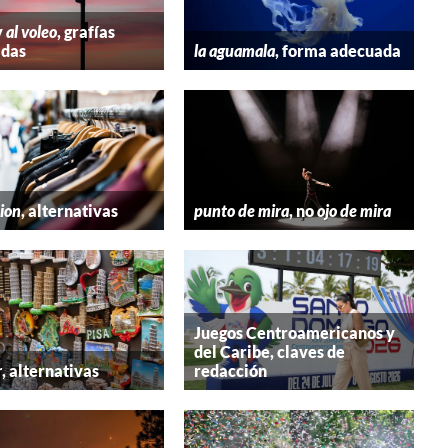
y
al voleo
, grafías
adas
la aguamala
, forma adecuada
hion
, alternativas
punto de mira
, no
ojo de mira
Juegos Centroamericanos y
del Caribe, claves de
r
, alternativas
redacción