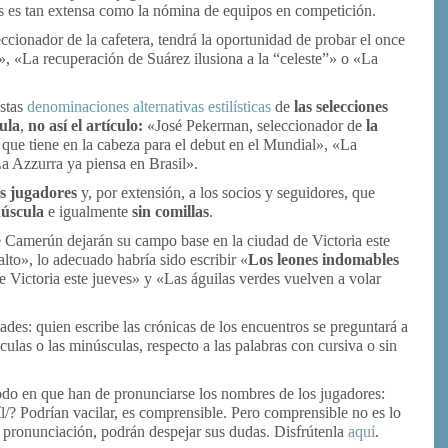
cas es tan extensa como la nómina de equipos en competición.
ccionador de la cafetera, tendrá la oportunidad de probar el once
», «La recuperación de Suárez ilusiona a la “celeste”» o «La
estas
denominaciones alternativas estilísticas
de
las selecciones
ula
,
no así el artículo:
«José Pekerman, seleccionador de
la
 que tiene en la cabeza para el debut en el Mundial», «La
La Azzurra ya piensa en Brasil».
os jugadores
y, por extensión, a los socios y seguidores, que
úscula
e igualmente
sin comillas
.
 Camerún dejarán su campo base en la ciudad de Victoria este
lto», lo adecuado habría sido escribir «
Los leones indomables
 Victoria este jueves» y «Las águilas verdes vuelven a volar
ades: quien escribe las crónicas de los encuentros se preguntará a
las o las minúsculas, respecto a las palabras con cursiva o sin
modo en que han de pronunciarse los nombres de los jugadores:
l/? Podrían vacilar, es comprensible. Pero comprensible no es lo
e pronunciación, podrán despejar sus dudas. Disfrútenla
aquí
.