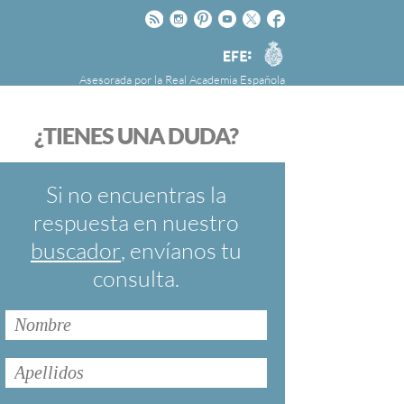
Rss
Instagram
Pinteres
Youtube
Twitter
Facebook
RAE
Agencia
EFE
Asesorada por la
Real Academia Española
nú
NOTICIAS
SOBRE LA FUNDÉURAE
¿TIENES UNA DUDA?
FundéuRAE es una fundación patrocinada por
la Agencia Efe y la Real Academia Española,
cuyo objetivo es colaborar con el buen uso del
Si no encuentras la
español en los medios de comunicación y en
respuesta en nuestro
Internet.
buscador
, envíanos tu
consulta.