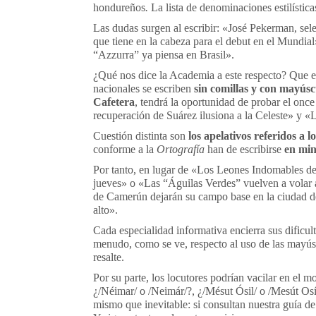
hondureños
.
La lista de denominaciones estilísti
Las dudas surgen al escribir: «José Pekerman, sele
que tiene en la cabeza para el debut en el Mundial
“Azzurra” ya piensa en Brasil».
¿Qué nos dice la Academia a este respecto? Que 
nacionales se escriben
sin comillas y
con mayúsc
Cafetera
, tendrá la oportunidad de probar el once
recuperación de Suárez ilusiona a la Celeste» y «
Cuestión distinta son
los apelativos referidos a l
conforme a la
Ortografía
han de escribirse
en min
Por tanto, en lugar de «Los Leones Indomables de
jueves» o «Las “Águilas Verdes” vuelven a volar a
de Camerún dejarán su campo base en la ciudad de
alto».
Cada especialidad informativa encierra sus dificult
menudo, como se ve, respecto al uso de las mayúscu
resalte.
Por su parte, los locutores podrían vacilar en el 
¿/Néimar/ o /Neimár/?, ¿/Mésut Ósil/ o /Mesút Osí
mismo que inevitable: si consultan nuestra guía d