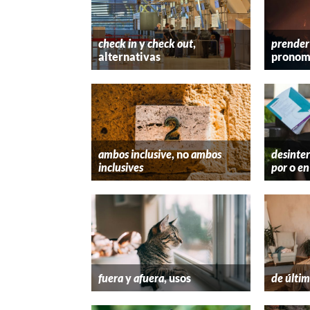
check in
y
check out
,
prender
alternativas
pronom
ambos inclusive
, no
ambos
desinter
inclusives
por
o
en
fuera
y
afuera
, usos
de últim