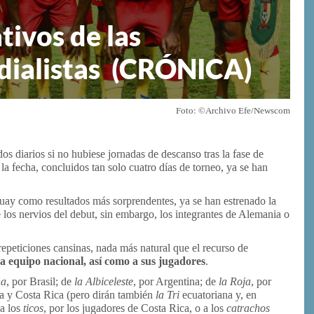
ivos de las
dialistas (CRÓNICA)
Foto: ©Archivo Efe/Newscom
os diarios si no hubiese jornadas de descanso tras la fase de
la fecha, concluidos tan solo cuatro días de torneo, ya se han
guay como resultados más sorprendentes, ya se han estrenado la
 los nervios del debut, sin embargo, los integrantes de Alemania o
 repeticiones cansinas, nada más natural que el recurso de
da equipo nacional, así como a sus jugadores
.
ha
, por Brasil; de
la Albiceleste
, por Argentina; de
la Roja
, por
a y Costa Rica (pero dirán también
la Tri
ecuatoriana y, en
a los
ticos
, por los jugadores de Costa Rica, o a los
catrachos