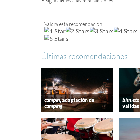
Y sigan atentos a las retransmisiones.
Valora esta recomendación
Últimas recomendaciones
campin
, adaptación de
bisnieto
camping
válidas