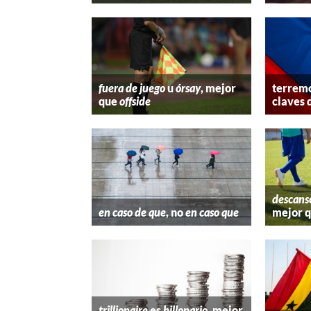
fuera de juego
u
órsay
, mejor
terremo
que
offside
claves 
descans
en caso de que
, no
en caso que
mejor 
trillionaire
es
billonario
, mejor