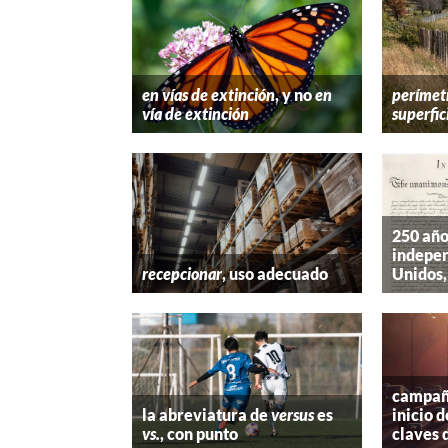
en vías de extinción
, y no
en
perímet
vía de extinción
superfic
250 año
indepen
recepcionar
, uso adecuado
Unidos,
campaña
la abreviatura de
versus
es
inicio d
vs.
, con punto
claves 