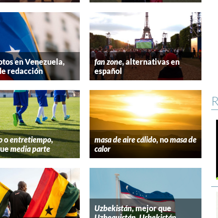
tos en Venezuela,
fan zone
, alternativas en
de redacción
español
R
o
o
entretiempo
,
masa de aire cálido
, no
masa de
que
media parte
calor
Uzbekistán
, mejor que
Uzbequistán
,
Usbekistán