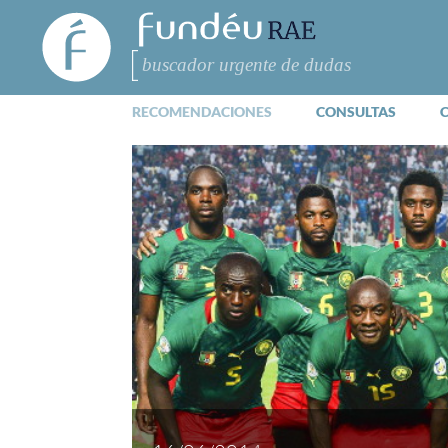
FundéuRAE
- Fundación
del Español
Buscar
Urgente
RECOMENDACIONES
CONSULTAS