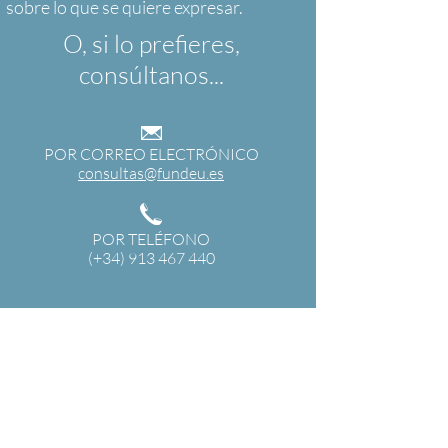
O, si lo prefieres,
consúltanos...
POR CORREO ELECTRÓNICO
consultas@fundeu.es
POR TELÉFONO
(+34) 913 467 440